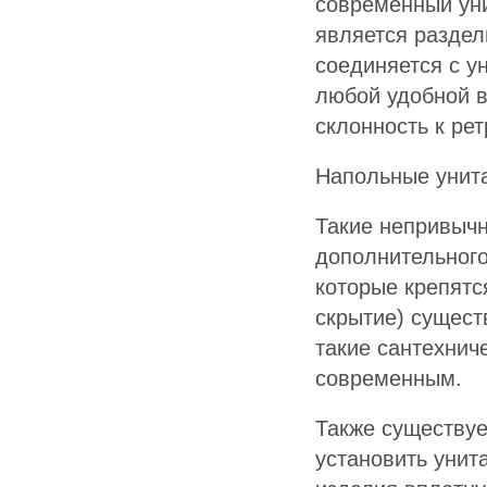
современный уни
является раздел
соединяется с ун
любой удобной в
склонность к рет
Напольные унита
Такие непривыч
дополнительного
которые крепятся
скрытие) сущест
такие сантехнич
современным.
Также существуе
установить унит