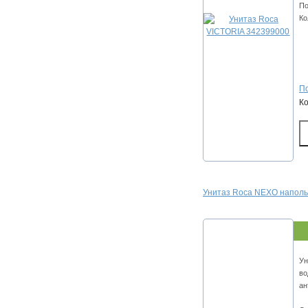
По
Ко
По
К
Унитаз Roca NEXO напол
Ун
во
ан