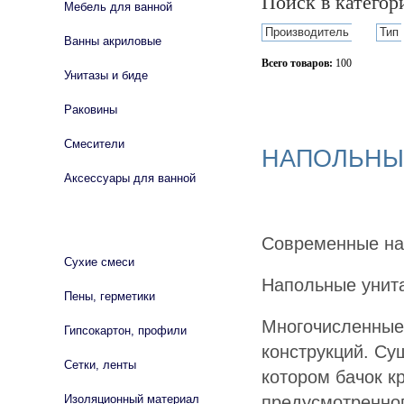
Поиск в катего
Мебель для ванной
Производитель
Тип
Ванны акриловые
Всего товаров:
100
Унитазы и биде
Сбросить фильтр
Раковины
Смесители
НАПОЛЬНЫ
Аксессуары для ванной
СТРОЙМАТЕРИАЛЫ
Современные нап
Сухие смеси
Напольные унита
Пены, герметики
Многочисленные
Гипсокартон, профили
конструкций. Сущ
Сетки, ленты
котором бачок к
предусмотренног
Изоляционный материал