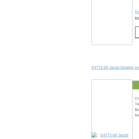
По
К
E4772-00 Jacob Delafon у
Ст
Ти
Вы
Ко