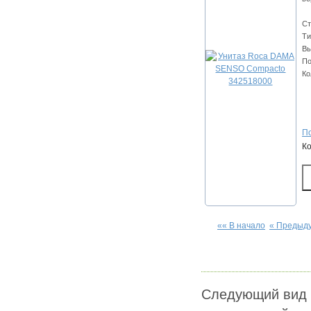
Ст
Ти
Вы
По
Ко
По
К
«« В начало
« Предыд
Следующий вид 