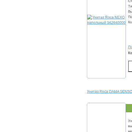
Ст
Ти
Вы
По
Ко
По
К
Унитаз Roca DAMA SENSO
Ун
вы
ве