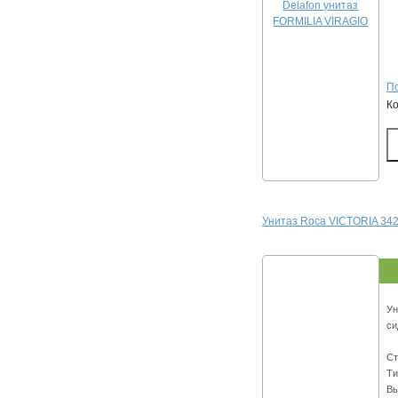
По
К
Унитаз Roca VICTORIA 34
Ун
си
Ст
Ти
Вы