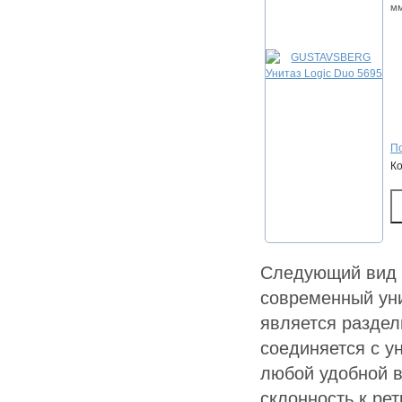
мм
По
К
Следующий вид 
современный уни
является раздел
соединяется с ун
любой удобной в
склонность к рет