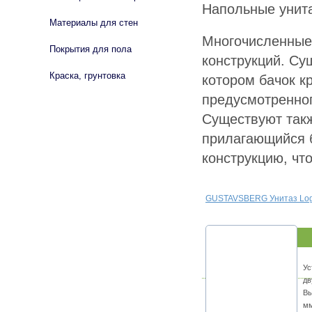
Напольные унита
Материалы для стен
Многочисленные
Покрытия для пола
конструкций. Сущ
Краска, грунтовка
котором бачок к
предусмотренног
Существуют такж
прилагающийся 
конструкцию, чт
GUSTAVSBERG Унитаз Log
Ус
дв
Вы
мм