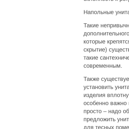
Напольные унита
Такие непривыч
дополнительного
которые крепятся
скрытие) сущест
такие сантехнич
современным.
Также существуе
установить унит
изделия вплотну
особенно важно 
просто – надо о
предложить унит
для тесных поме