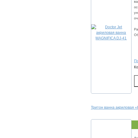
ва
ос
ун
оч
Ра
Об
По
К
Тритон ванна акриловая 