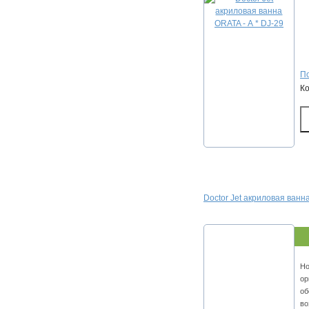
По
К
Doctor Jet акриловая ванна 
Но
ор
об
во