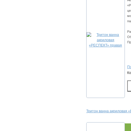
Ак
«Р
це
мо
па
Ра
Об
Пр
По
К
Тритон ванна акриловая