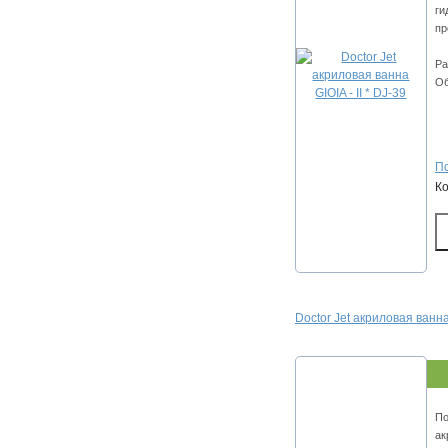
ги
пр
Ра
Об
По
К
Doctor Jet акриловая ван
По
ак