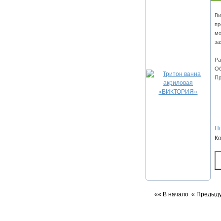
Ви
пр
мо
за
Ра
Об
Пр
По
К
«« В начало
« Предыд