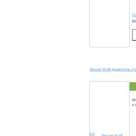
По
К
Wasser Kraft держатель с
Де
К-