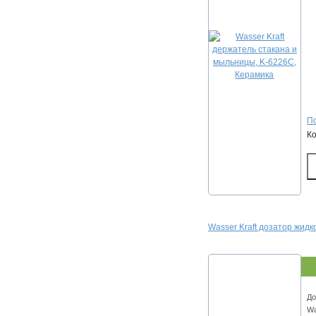
По
К
Wasser Kraft дозатор жидк
До
Wa