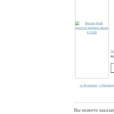
По
К
«« В начало
« Предыд
Вы можете заказат