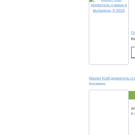
По
К
Wasser Kraft держатель с
Керамика
Де
К-