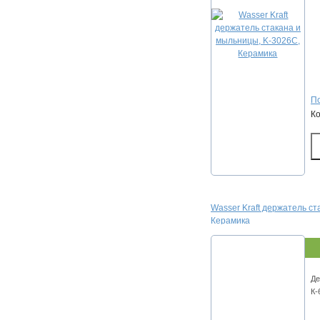
По
К
Wasser Kraft держатель с
Керамика
Де
К-