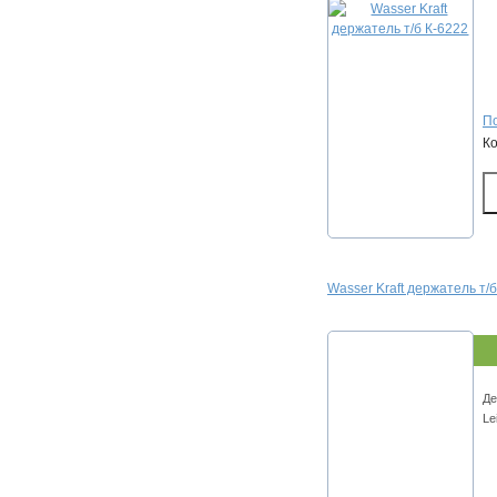
По
К
Wasser Kraft держатель т/
Де
Le