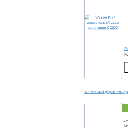
По
К
Wasser Kraft держатель б
Де
Le