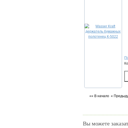
По
К
«« В начало
« Предыд
Вы можете заказат