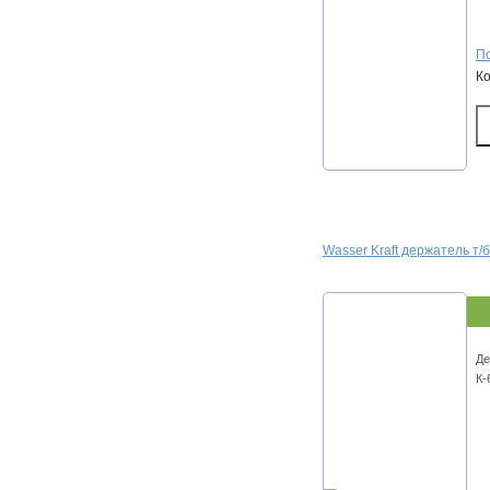
По
К
Wasser Kraft держатель т/
Де
К-