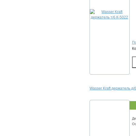
По
К
Wasser Kraft держатель д
Де
Od