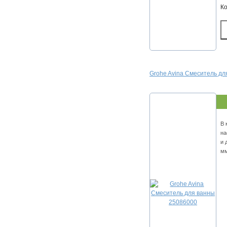
К
Grohe Avina Смеситель дл
В 
на
и 
мм