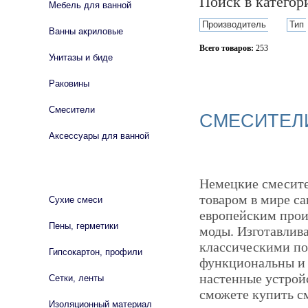
Поиск в катего
Мебель для ванной
Производитель
Тип
Ванны акриловые
Всего товаров:
253
Унитазы и биде
Сбросить фильтр
Раковины
Смесители
СМЕСИТЕЛИ
Аксессуары для ванной
СТРОЙМАТЕРИАЛЫ
Немецкие смесите
товаром в мире с
Сухие смеси
европейским прои
Пены, герметики
моды. Изготавлив
классическими по 
Гипсокартон, профили
функциональны и 
настенные устройс
Сетки, ленты
сможете купить см
Изоляционный материал