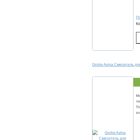
По
К
Grohe Avina Смеситель дл
Ме
те
По
аэ