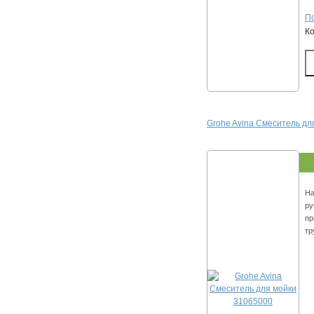
По
К
Grohe Avina Смеситель дл
На
ру
пр
тр