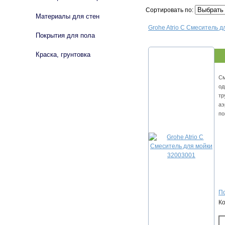
Сортировать по:
Материалы для стен
Grohe Atrio С Смеситель 
Покрытия для пола
Краска, грунтовка
См
од
тр
аэ
по
По
К