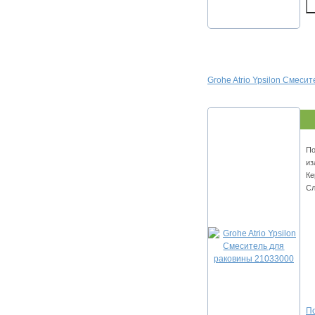
Grohe Atrio Ypsilon Смеси
По
из
Ке
Сл
По