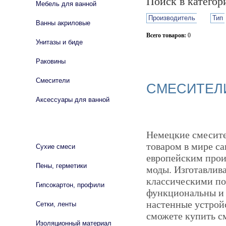
Поиск в катего
Мебель для ванной
Производитель
Тип
Ванны акриловые
Всего товаров:
0
Унитазы и биде
Сбросить фильтр
Раковины
Смесители
СМЕСИТЕЛИ
Аксессуары для ванной
СТРОЙМАТЕРИАЛЫ
Немецкие смесите
товаром в мире с
Сухие смеси
европейским прои
Пены, герметики
моды. Изготавлив
классическими по 
Гипсокартон, профили
функциональны и 
настенные устройс
Сетки, ленты
сможете купить см
Изоляционный материал