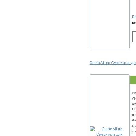
По
К
Grohe Allure Смеситель д
см
Al
см
Мо
с 
Фи
кл
хр