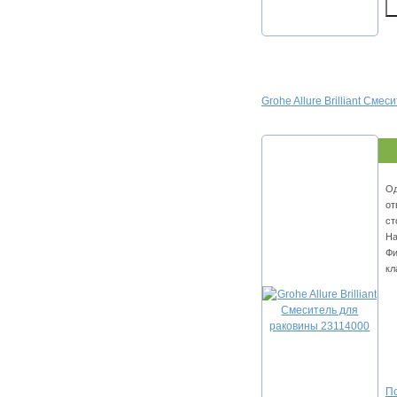
Grohe Allure Brilliant См
Од
от
ст
На
Фи
кл
По