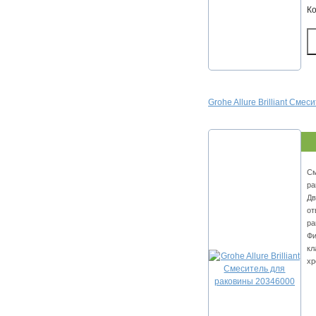
К
Grohe Allure Brilliant См
См
ра
Дв
от
ра
Фи
кл
хр