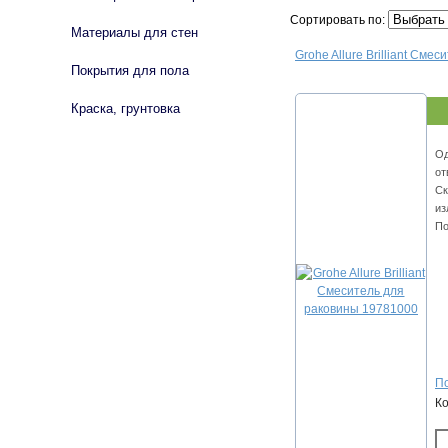
Сортировать по:
Материалы для стен
Grohe Allure Brilliant См
Покрытия для пола
Краска, грунтовка
Од
от
Ск
из
По
По
К