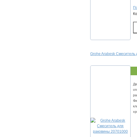
По
К
Grohe Arabesk Смеситель
Дв
от
ра
Фи
кл
хр