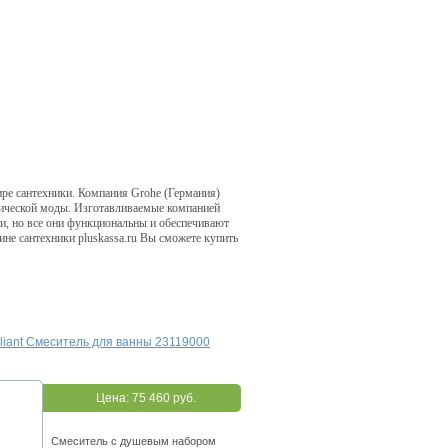
ре сантехники. Компания Grohe (Германия)
нической моды. Изготавливаемые компанией
ми, но все они функциональны и обеспечивают
не сантехники pluskassa.ru Вы сможете купить
illiant Смеситель для ванны 23119000
Цена:
75 460 руб.
Смеситель с душевым набором