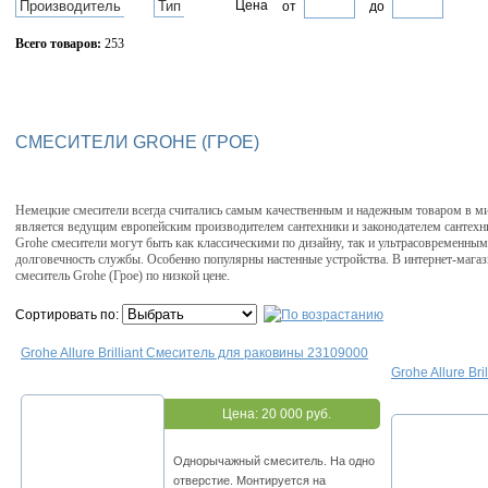
Производитель
Тип
Цена
от
до
Всего товаров:
253
Сбросить фильтр
СМЕСИТЕЛИ GROHE (ГРОЕ)
Немецкие смесители всегда считались самым качественным и надежным товаром в ми
является ведущим европейским производителем сантехники и законодателем сантех
Grohe смесители могут быть как классическими по дизайну, так и ультрасовременны
долговечность службы. Особенно популярны настенные устройства. В интернет-магази
смеситель Grohe (Грое) по низкой цене.
Сортировать по:
Grohe Allure Brilliant Смеситель для раковины 23109000
Grohe Allure Br
Цена:
20 000 руб.
Однорычажный смеситель. На одно
отверстие. Монтируется на