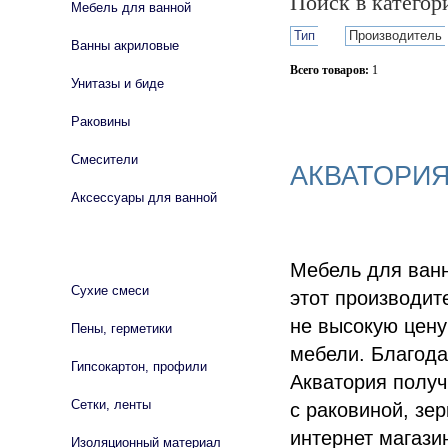
Поиск в катего
Мебель для ванной
Тип
Производитель
Ванны акриловые
Всего товаров:
1
Унитазы и биде
Сбросить фильтр
Раковины
Смесители
АКВАТОРИЯ
Аксессуары для ванной
СТРОЙМАТЕРИАЛЫ
Мебель для ванн
Сухие смеси
этот производит
не высокую цену
Пены, герметики
мебели. Благод
Гипсокартон, профили
Акватория получ
Сетки, ленты
с раковиной, зе
интернет магази
Изоляционный материал