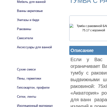
ТУМБА С Р
Мебель для ванной
Ванны акриловые
Унитазы и биде
Раковины
Смесители
Аксессуары для ванной
Описание
Если у Вас б
СТРОЙМАТЕРИАЛЫ
ограничивает В
Сухие смеси
тумбу с раков
Пены, герметики
выдвижными шк
раковиной: 75х
Гипсокартон, профили
«Акватория» ро
Сетки, ленты
для ванн разра
изделий в поме
Изоляционный материал