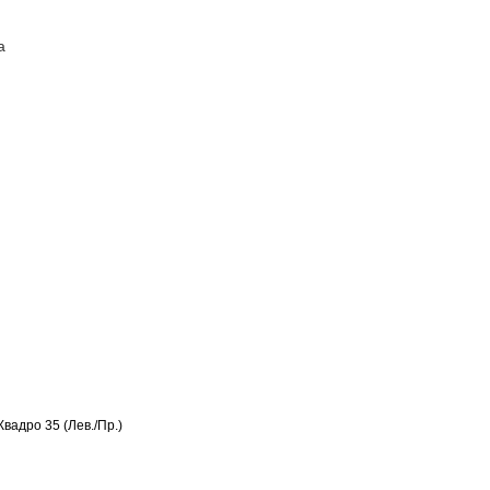
а
ПОСТАВЩИКАМ
КОНТАКТЫ
вадро 35 (Лев./Пр.)