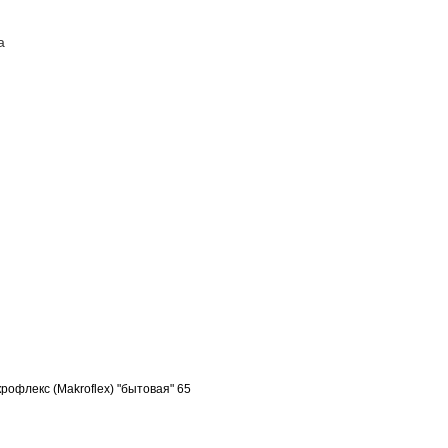
а
ПОСТАВЩИКАМ
КОНТАКТЫ
офлекс (Makroflex) "бытовая" 65