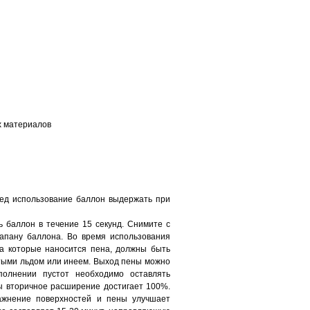
х материалов
ед использование баллон выдержать при
 баллон в течение 15 секунд. Снимите с
апану баллона. Во время использования
на которые наносится пена, должны быть
тыми льдом или инеем. Выход пены можно
полнении пустот необходимо оставлять
ны вторичное расширение достигает 100%.
ажнение поверхностей и пены улучшает