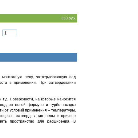
350 руб.
ю монтажную пену, затвердевающую под
роста в применении. При затвердевании
и т.д. Поверхности, на которые наносится
агодаря новой формуле и турбо-насадке
ти от условий применения – температуры,
процессе затвердевания пены вторичное
лять пространство для расширения. В