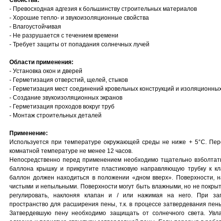
Свойства:
- Превосходная адгезия к большинству строительных материалов
- Хорошие тепло- и звукоизоляционные свойства
- Влагоустойчивая
- Не разрушается с течением времени
- Требует защиты от попадания солнечных лучей
Области применения:
- Установка окон и дверей
- Герметизация отверстий, щелей, стыков
- Герметизация мест соединений кровельных конструкций и изоляционны
- Создание звукоизоляционных экранов
- Герметизация проходов вокруг труб
- Монтаж строительных деталей
Применение:
Используется при температуре окружающей среды не ниже + 5°С. Пер
комнатной температуре не менее 12 часов.
Непосредственно перед применением необходимо тщательно взболтать
баллона крышку и прикрутите пластиковую направляющую трубку к кл
баллон должен находиться в положении «дном вверх». Поверхности, 
чистыми и непыльными. Поверхности могут быть влажными, но не покры
регулировать, наклоняя клапан и / или нажимая на него. При за
пространство для расширения пены, т.к. в процессе затвердевания пе
Затвердевшую пену необходимо защищать от солнечного света. Увл