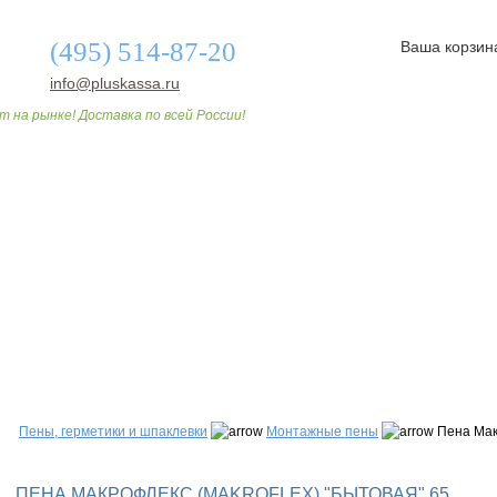
(495) 514-87-20
Ваша корзин
info@pluskassa.ru
т на рынке! Доставка по всей России!
О МАГАЗИНЕ
ДОСТАВКА И ОПЛАТА
СТАТЬИ
Пены, герметики и шпаклевки
Монтажные пены
Пена Макр
ПЕНА МАКРОФЛЕКС (MAKROFLEX) "БЫТОВАЯ" 65