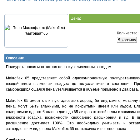
Цена:
Количество:
Описание
Полиуретановая монтажная пена с увеличенным выходом.
Makroflex 65 представляет собой однокомпонентную полиуретанову
воздействием влажности воздуха до полуэластичного состояния. П
саморасширяющаяся пена увеличивается в объеме примерно в два раза.
Makroflex 65 имеет отличную адгезию к дереву, бетону, камню, металлу 
пена, могут быть влажными, но не покрытыми инеем или льдом. Бл
содержимое одного баллона дает до 65 литров готовой пены в зависимос
влажности воздуха, возможности свободного расширения и т.д. В 
расширение достигает 100%. Это необходимо учитывать и остав
затвердевшем виде пена Makroflex 65 не токсична и не огнеопасна.