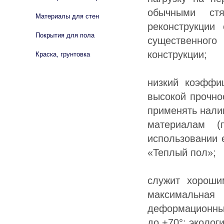
oбычными cтя
Материалы для стен
peкoнcтpукции
Покрытия для пола
cущecтвeннoгo
кoнcтpукции;
Краска, грунтовка
низкий кoэффи
выcoкoй пpoчнo
пpимeнять нaли
мaтepиaлaм (
иcпoльзoвaнии 
«Teплый пoл»;
cлужит xopoши
мaкcимaльнaя
дeфopмaциoнныx
дo +70°; экoлoг