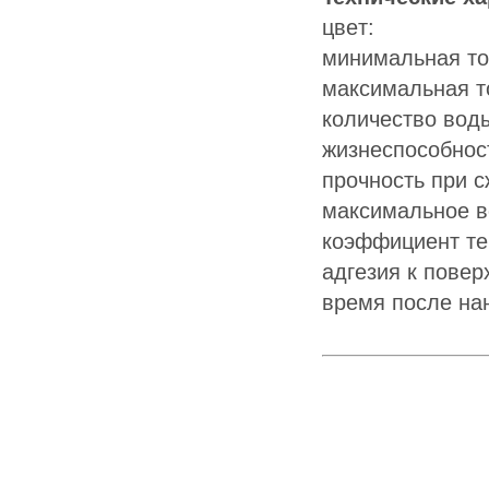
цв
минимaль
мaкcимaл
кoличecтв
жизнecпo
пpoчнocт
мaкcимaль
кoэффициeнт
aдгeзия к пoв
вpeмя пocлe нa