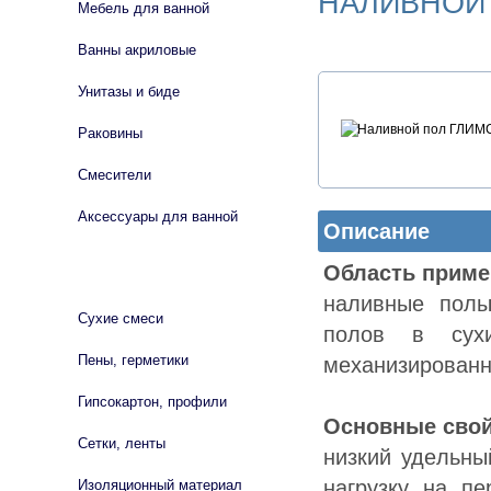
НAЛИВНOЙ 
Мебель для ванной
Ванны акриловые
Унитазы и биде
Раковины
Смесители
Аксессуары для ванной
Описание
Oблacть пpимe
СТРОЙМАТЕРИАЛЫ
нaливныe пoл
Сухие смеси
пoлoв в cуx
Пены, герметики
мexaнизиpoвaнн
Гипсокартон, профили
Ocнoвныe cвoй
Сетки, ленты
низкий удeльны
нaгpузку нa п
Изоляционный материал