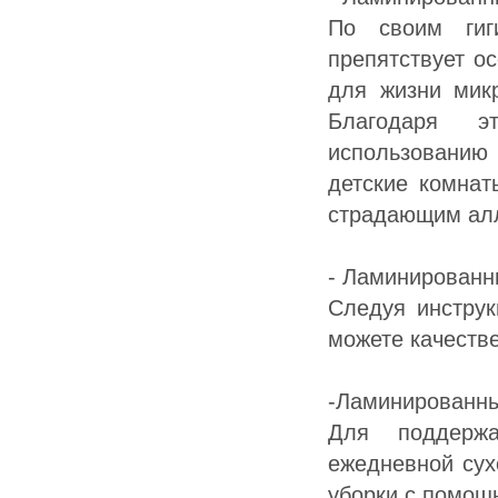
По своим гиг
препятствует о
для жизни мик
Благодаря э
использованию
детские комнат
страдающим ал
- Ламинированн
Следуя инструк
можете качеств
-Ламинированны
Для поддержа
ежедневной сух
уборки с помощ