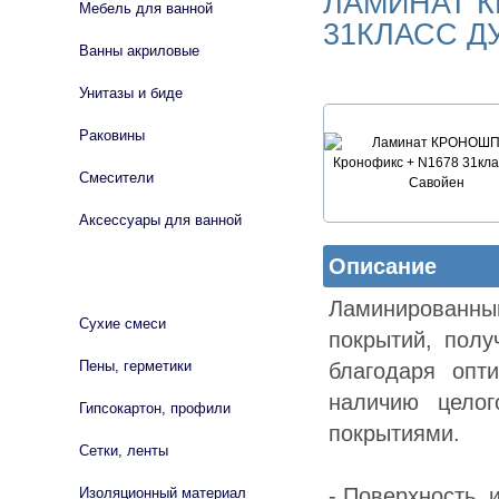
ЛАМИНАТ К
Мебель для ванной
31КЛАСС Д
Ванны акриловые
Унитазы и биде
Раковины
Смесители
Аксессуары для ванной
Описание
СТРОЙМАТЕРИАЛЫ
Ламинированн
Сухие смеси
покрытий, пол
Пены, герметики
благодаря опт
наличию цело
Гипсокартон, профили
покрытиями.
Сетки, ленты
- Поверхность,
Изоляционный материал