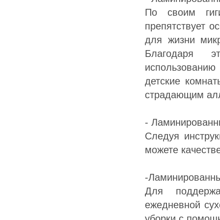
По своим гиг
препятствует о
для жизни мик
Благодаря э
использованию
детские комнат
страдающим ал
- Ламинированн
Следуя инструк
можете качеств
-Ламинированны
Для поддержа
ежедневной сух
уборки с помощ