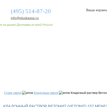
(495) 514-87-20
Ваша корзин
info@pluskassa.ru
т на рынке! Доставка по всей России!
О МАГАЗИНЕ
ДОСТАВКА И ОПЛАТА
СТАТЬИ
Сухие смеси
Кладочные смеси
Кладочный раствор Ветонит
КЛАДОЧНЫЙ РАСТВОР ВЕТОНИТ (VETONIT) 157 MENES 