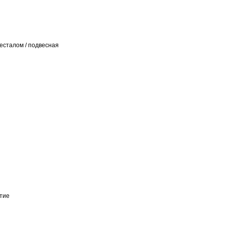
десталом / подвесная
тие