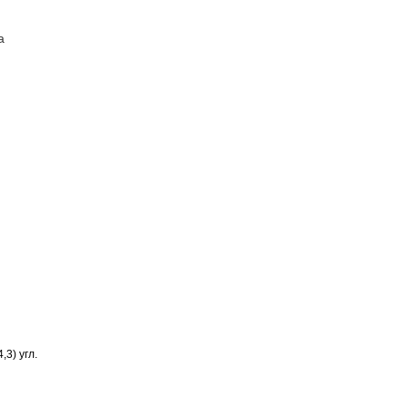
а
ПОСТАВЩИКАМ
КОНТАКТЫ
,3) угл.