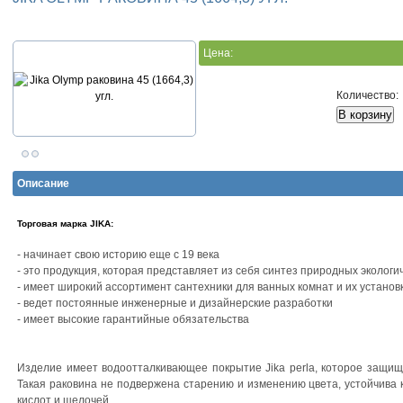
Цена:
Количество:
Описание
Торговая марка JIKA:
- начинает свою историю еще с 19 века
- это продукция, которая представляет из себя синтез природных эколог
- имеет широкий ассортимент сантехники для ванных комнат и их установ
- ведет постоянные инженерные и дизайнерские разработки
- имеет высокие гарантийные обязательства
Изделие имеет водоотталкивающее покрытие Jika perla, которое защища
Такая раковина не подвержена старению и изменению цвета, устойчива 
кислот и щелочей.