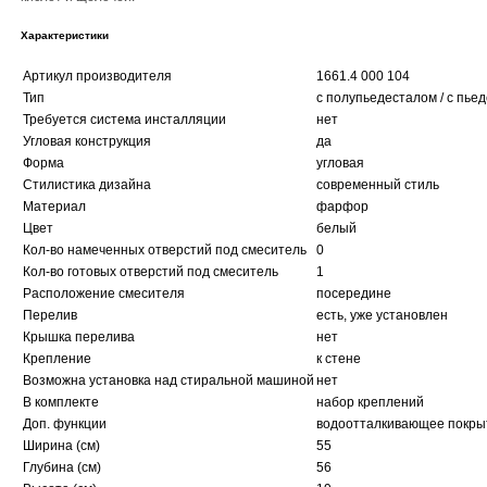
Характеристики
Артикул производителя
1661.4 000 104
Тип
с полупьедесталом / с пье
Требуется система инсталляции
нет
Угловая конструкция
да
Форма
угловая
Стилистика дизайна
современный стиль
Материал
фарфор
Цвет
белый
Кол-во намеченных отверстий под смеситель
0
Кол-во готовых отверстий под смеситель
1
Расположение смесителя
посередине
Перелив
есть, уже установлен
Крышка перелива
нет
Крепление
к стене
Возможна установка над стиральной машиной
нет
В комплекте
набор креплений
Доп. функции
водоотталкивающее покры
Ширина (см)
55
Глубина (см)
56