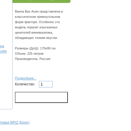
Ванна Bas Ахин представлена в
классическом прямоугольном
форм-факторе. Особенно эта
модель поразит изысканных
ценителей минимализма,
обладающих тонким вкусом.
Размеры (ДхШ): 170х80 см
Объем: 225 литров
Производитель: Россия
Подробнее...
Количество:
ловая BRIZ (Бриз)