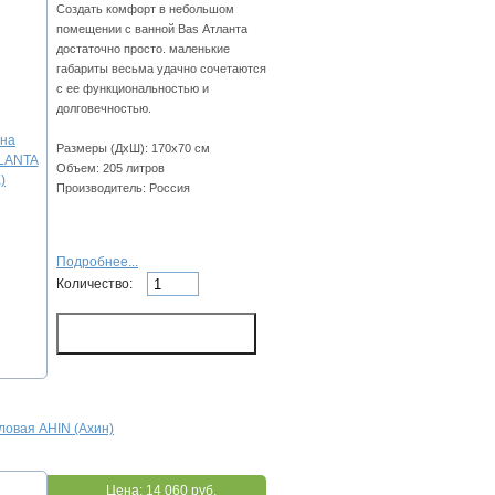
Создать комфорт в небольшом
помещении с ванной Bas Атланта
достаточно просто. маленькие
габариты весьма удачно сочетаются
с ее функциональностью и
долговечностью.
Размеры (ДхШ): 170х70 см
Объем: 205 литров
Производитель: Россия
Подробнее...
Количество:
ловая AHIN (Ахин)
Цена:
14 060 руб.