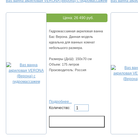
Bas ванна акриловая VERONA (Верона) с гидромассажем
Bas ванна акр
Цена:
26 490 руб.
Гидромассажная акриловая ванна
Бас Верона. Данная модель
идеальна для ванных комнат
небольшого размера.
Размеры (ДхШ): 150х70 см
Объем: 175 литров
Производитель: Россия
Подробнее...
Количество: