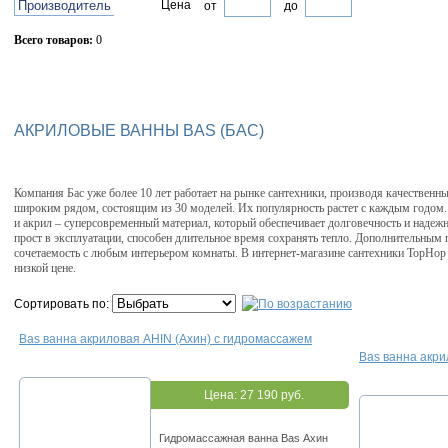
Производитель
Цена
от
до
Всего товаров:
0
Сбросить фильтр
АКРИЛОВЫЕ ВАННЫ BAS (БАС)
Компания Бас уже более 10 лет работает на рынке сантехники, производя качествен
широким рядом, состоящим из 30 моделей. Их популярность растет с каждым годом.
и акрил – суперсовременный материал, который обеспечивает долговечность и надежн
прост в эксплуатации, способен длительное время сохранять тепло. Дополнительны
сочетаемость с любым интерьером комнаты. В интернет-магазине сантехники TopHop
низкой цене.
Сортировать по:
Bas ванна акриловая AHIN (Ахин) с гидромассажем
Bas ванна акри
Цена:
27 190 руб.
Гидромассажная ванна Bas Ахин