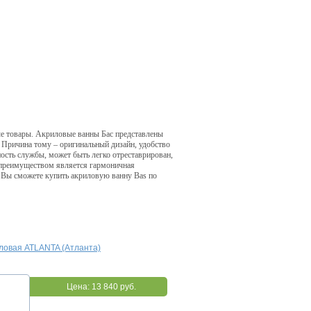
ные товары. Акриловые ванны Бас представлены
 Причина тому – оригинальный дизайн, удобство
ость службы, может быть легко отреставрирован,
м преимуществом является гармоничная
 Вы сможете купить акриловую ванну Bas по
ловая ATLANTA (Атланта)
Цена:
13 840 руб.