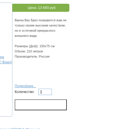
Цена:
13 660 руб.
Ванна Bas Бриз понравится вам не
только своим высоким качеством,
но и эстетикой прекрасного
внешнего вида.
Размеры (ДхШ): 150х75 см
Объем: 210 литров
Производитель: Россия
Подробнее...
Количество: