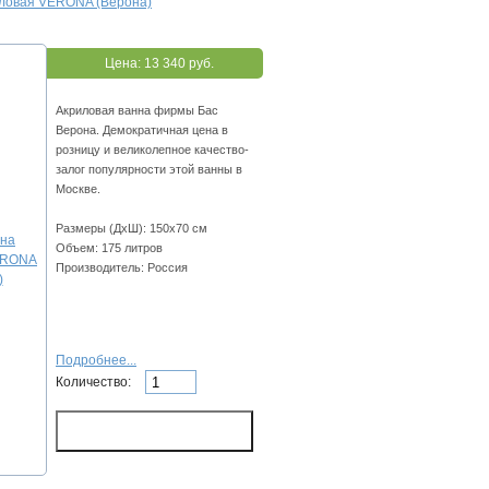
иловая VERONA (Верона)
Цена:
13 340 руб.
Акриловая ванна фирмы Бас
Верона. Демократичная цена в
розницу и великолепное качество-
залог популярности этой ванны в
Москве.
Размеры (ДхШ): 150х70 см
Объем: 175 литров
Производитель: Россия
Подробнее...
Количество: