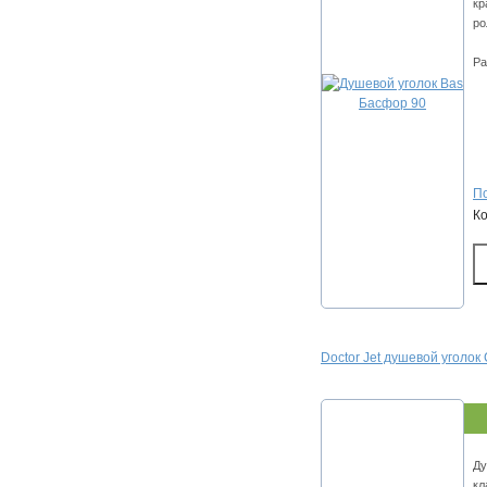
кр
ро
Ра
По
К
Doctor Jet душевой уголок
Ду
кл