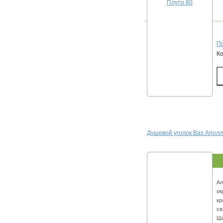
По
К
Душевой уголок Bas Аполл
Ал
ок
кр
св
Ша