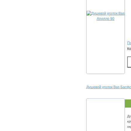
По
К
Душевой уголок Bas Басф
Ду
кр
ок