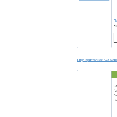
По
К
Биде приставное Axa Nor
Ст
Га
Ви
Вы