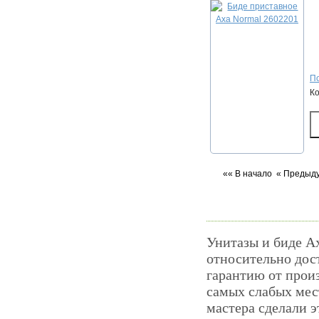
По
К
«« В начало
« Предыд
Унитазы и биде A
относительно дос
гарантию от произ
самых слабых мест
мастера сделали э