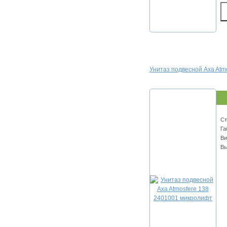
Унитаз подвесной Axa Atm
Ст
Га
Ви
Вы