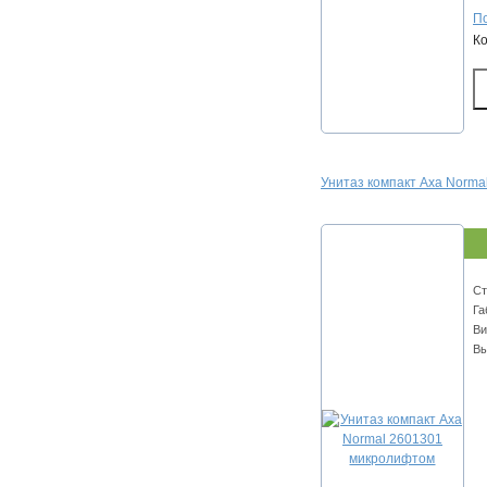
По
К
Унитаз компакт Axa Norm
Ст
Га
Ви
Вы