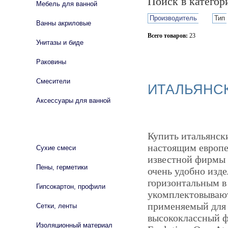
Поиск в катего
Мебель для ванной
Производитель
Тип
Ванны акриловые
Всего товаров:
23
Унитазы и биде
Сбросить фильтр
Раковины
Смесители
ИТАЛЬЯНСК
Аксессуары для ванной
СТРОЙМАТЕРИАЛЫ
Купить итальянск
настоящим европе
Сухие смеси
известной фирмы 
Пены, герметики
очень удобно изде
горизонтальным в 
Гипсокартон, профили
укомплектовывают
применяемый для 
Сетки, ленты
высококлассный ф
Изоляционный материал