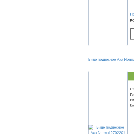
По
К
Биде подвесное Axa Norm
Ст
Га
Ви
Вы