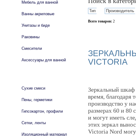
Поиск в катего
Мебель для ванной
Тип
Производитель
Ванны акриловые
Всего товаров:
2
Унитазы и биде
Сбросить фильтр
Раковины
Смесители
ЗЕРКАЛЬНЫ
VICTORIA
Аксессуары для ванной
СТРОЙМАТЕРИАЛЫ
Сухие смеси
Зеркальный шкаф 
время, благодаря 
Пены, герметики
производство у на
размерах 60 и 80 
Гипсокартон, профили
и могут иметь сл
Сетки, ленты
этих зеркал вынос
Victoria Nord мо
Изоляционный материал