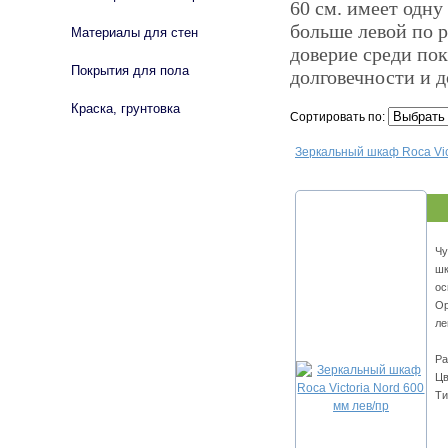
60 см. имеет одну
больше левой по р
Материалы для стен
доверие среди пок
Покрытия для пола
долговечности и 
Краска, грунтовка
Сортировать по:
Зеркальный шкаф Roca Vict
Чу
шк
ос
Ор
ле
Ра
Цв
Ти