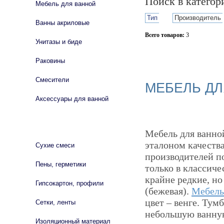
Поиск в катего
Мебель для ванной
Тип
Производитель
Ванны акриловые
Всего товаров:
3
Унитазы и биде
Сбросить фильтр
Раковины
Смесители
МЕБЕЛЬ ДЛ
Аксессуары для ванной
СТРОЙМАТЕРИАЛЫ
Мебель для ванной
эталоном качеств
Сухие смеси
производителей п
Пены, герметики
только в классиче
крайне редкие, но
Гипсокартон, профили
(бежевая).
Мебель 
цвет – венге. Тум
Сетки, ленты
небольшую ванную 
Изоляционный материал