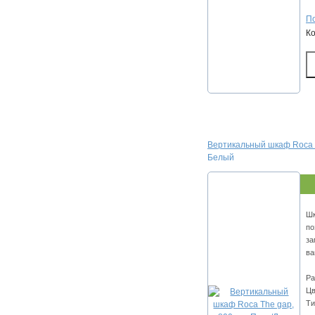
По
К
Вертикальный шкаф Roca T
Белый
Шк
по
за
ва
Ра
Цв
Ти