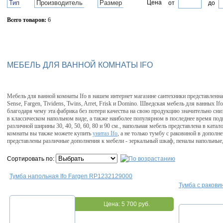
Тип
Производитель
Размер
Цена
от
до
Всего товаров:
6
Сбросить фильтр
МЕБЕЛЬ ДЛЯ ВАННОЙ КОМНАТЫ IFO
Мебель для ванной комнаты Ifo в нашем интернет магазине сантехники представленн
Sense, Fargen, Tividens, Twins, Arret, Frisk и Domino. Шведская мебель для ванных If
благодаря чему эта фабрика без потери качества на свою продукцию значительно сни
в классическом напольном виде, а также наиболее популярном в последнее время под
различной ширины 30, 40, 50, 60, 80 и 90 см., напольная мебель представлена в ката
комнаты вы также можете купить
унитаз Ifo
, а не только тумбу с раковиной в дополн
представлены различные дополнения к мебели - зеркальный шкаф, пеналы напольные
Сортировать по:
Тумба напольная Ifo Fargen RP1232129000
Тумба с ракови
Цена:
5 700 руб.