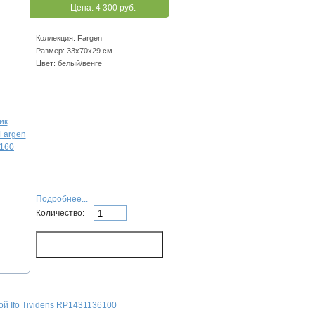
Цена:
4 300 руб.
Коллекция: Fargen
Размер: 33х70х29 см
Цвет: белый/венге
Подробнее...
Количество:
й Ifö Tividens RP1431136100