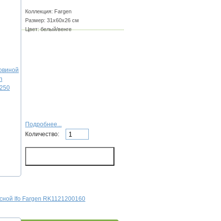
Коллекция: Fargen
Размер: 31х60х26 см
Цвет: белый/венге
Подробнее...
Количество:
сной Ifo Fargen RK1121200160