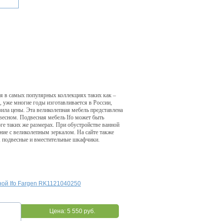
ая в самых популярных коллекциях таких как –
o, уже многие годы изготавливается в России,
зила цены. Эта великолепная мебель представлена
весном. Подвесная мебель Ifo может быть
логе таких же размерах. При обустройстве ванной
ение с великолепным зеркалом. На сайте также
, подвесные и вместительные шкафчики.
ной Ifo Fargen RK1121040250
Цена:
5 550 руб.