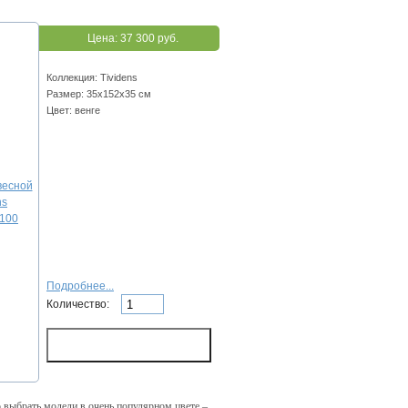
Цена:
37 300 руб.
Коллекция: Tividens
Размер: 35х152х35 см
Цвет: венге
Подробнее...
Количество:
о выбрать модели в очень популярном цвете –