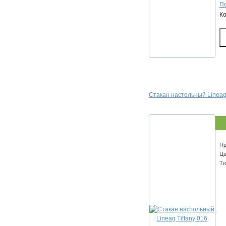
По
К
Стакан настольный Lineag 
Пр
Цв
Ти