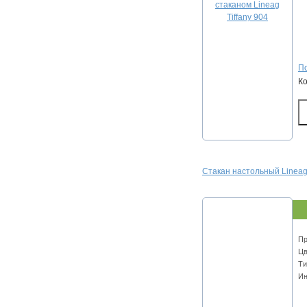
По
К
Стакан настольный Lineag 
Пр
Цв
Ти
Ин