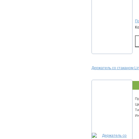
По
К
Держатель со стаканом Lin
Пр
Цв
Ти
Ин