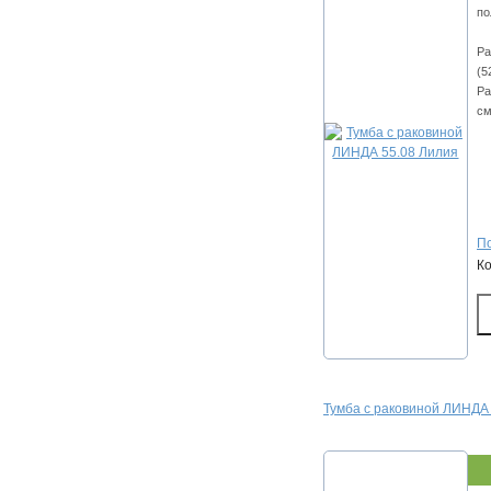
по
Ра
(5
Ра
см
По
К
Тумба с раковиной ЛИНДА 