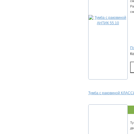
см
Ра
см
По
К
Тумба с раковиной КЛАСС
Ту
дв