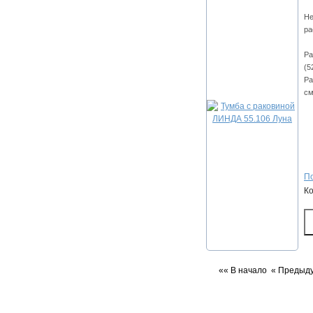
Не
ра
Ра
(5
Ра
см
По
К
«« В начало
« Предыд