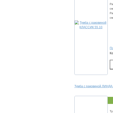
Ра
см
Ра
см
По
К
Тумба с раковиной ЛИНДА
Ту