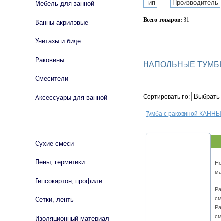
Тип
Производитель
Мебель для ванной
Всего товаров:
31
Ванны акриловые
Сбросить фильтр
Унитазы и биде
Раковины
НАПОЛЬНЫЕ ТУМБ
Смесители
Сортировать по:
Аксессуары для ванной
Тумба с раковиной КАННЫ
СТРОЙМАТЕРИАЛЫ
Сухие смеси
Пены, герметики
Не
ма
Гипсокартон, профили
Ра
см
Сетки, ленты
Ра
см
Изоляционный материал