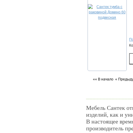
По
К
«« В начало
« Предыд
Мебель Сантек отн
изделий, как и ун
В настоящее время
производитель пр