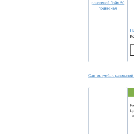
По
К
Сантек тумба с раковиной
Ра
Цв
Ти