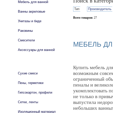
Поиск в катего
Мебель для ванной
Тип
Производитель
Ванны акриловые
Всего товаров:
27
Унитазы и биде
Сбросить фильтр
Раковины
Смесители
МЕБЕЛЬ ДЛ
Аксессуары для ванной
СТРОЙМАТЕРИАЛЫ
Купить мебель дл
возможным совсем
Сухие смеси
ограниченный объ
Пены, герметики
пеналы и великол
укомплектовать п
Гипсокартон, профили
не только в прив
выпустила недоро
Сетки, ленты
небольших ванных
Изоляционный материал