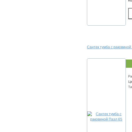
К
Сантек тумба с раковиной
Ра
Цв
Ти