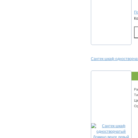
По
К
Сантек шкаф одностворча
Ра
Ти
Цв
Ор