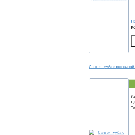
По
К
Сантек тумба с раковиной
Ра
Цв
Ти