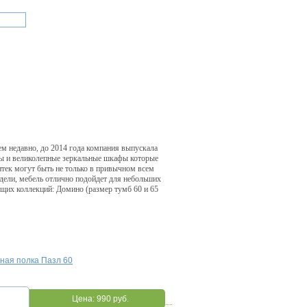
м недавно, до 2014 года компания выпускала
лы и великолепные зеркальные шкафы которые
тек могут быть не только в привычном всем
дели, мебель отлично подойдет для небольших
щих коллекций: Домино (размер тумб 60 и 65
ная полка Пазл 60
Цена:
990 руб.