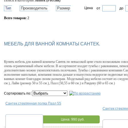
Поиск в категории
Santek (Россия)
Тип
Производитель
Размер
Цена
от
до
Всего товаров:
2
Сбросить фильтр
МЕБЕЛЬ ДЛЯ ВАННОЙ КОМНАТЫ САНТЕК.
Купить мебель для ванной комнаты Сантек по невысокой цене стало возможным совсе
очень ограниченный объем мебели. В ассортимент входят тумбы с раковинами, пена
дополнительно можно укомплектовать полочками. Тумбы с раковинами компании Сан
исполнение напольные, компания пошла дальше и выпустила недорогие подвесные мо
ванных комнат благодаря своим размерам. Модельный ряд мебели состоит из следую
см.), Лайм (размер 50 и 55 см.), Пазл (50,55 и 60 см.) и Рандеву (60 и 65 см.)
Сортировать по:
Сантек стеклянная полка Пазл 55
Сантек стеклян
Цена:
990 руб.