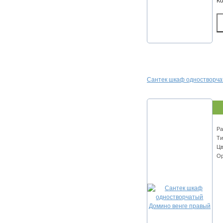
К
Сантек шкаф одностворча
Ра
Ти
Цв
Ор