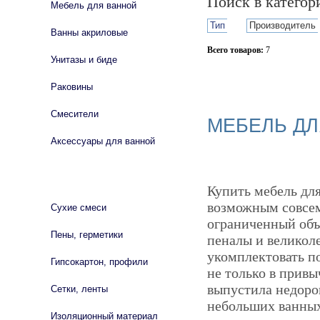
Поиск в катего
Мебель для ванной
Тип
Производитель
Ванны акриловые
Всего товаров:
7
Унитазы и биде
Сбросить фильтр
Раковины
Смесители
МЕБЕЛЬ ДЛ
Аксессуары для ванной
СТРОЙМАТЕРИАЛЫ
Купить мебель дл
возможным совсем
Сухие смеси
ограниченный объ
Пены, герметики
пеналы и великол
укомплектовать п
Гипсокартон, профили
не только в прив
выпустила недоро
Сетки, ленты
небольших ванных
Изоляционный материал