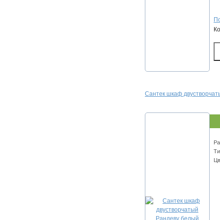
По
К
Сантек шкаф двустворчат
Ра
Ти
Цв