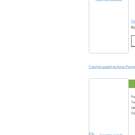
По
К
Сантек шкаф колона Ранде
Ра
Ти
Цв
Ор