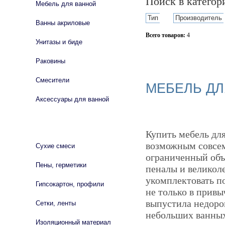
Поиск в катего
Мебель для ванной
Тип
Производитель
Ванны акриловые
Всего товаров:
4
Унитазы и биде
Сбросить фильтр
Раковины
Смесители
МЕБЕЛЬ ДЛ
Аксессуары для ванной
СТРОЙМАТЕРИАЛЫ
Купить мебель дл
возможным совсем
Сухие смеси
ограниченный объ
Пены, герметики
пеналы и великол
укомплектовать п
Гипсокартон, профили
не только в прив
выпустила недоро
Сетки, ленты
небольших ванных
Изоляционный материал