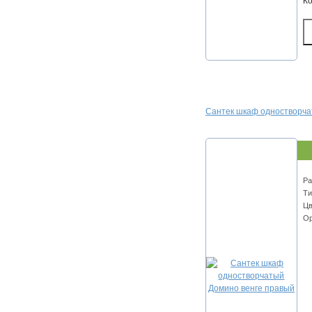
К
Сантек шкаф одностворча
Ра
Ти
Цв
Ор