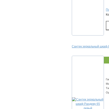
По
К
Сантек зеркальный шкаф 
Га
Ма
Ти
Ор