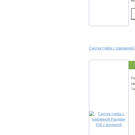
К
Сантек тумба с раковиной
Ра
Цв
Ти