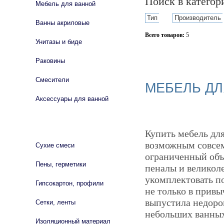
Поиск в катего
Мебель для ванной
Тип
Производитель
Ванны акриловые
Всего товаров:
5
Унитазы и биде
Сбросить фильтр
Раковины
Смесители
МЕБЕЛЬ ДЛ
Аксессуары для ванной
СТРОЙМАТЕРИАЛЫ
Купить мебель дл
возможным совсем
Сухие смеси
ограниченный объ
Пены, герметики
пеналы и великол
укомплектовать п
Гипсокартон, профили
не только в прив
выпустила недоро
Сетки, ленты
небольших ванных
Изоляционный материал