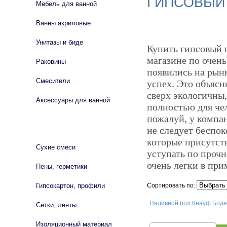
ГИПСОВЫЙ
Мебель для ванной
Ванны акриловые
Унитазы и биде
Купить гипсовый 
магазине по очен
Раковины
появились на рын
Смесители
успех. Это объясн
сверх экологичны,
Аксессуары для ванной
полностью для че
пожалуй, у компа
СТРОЙМАТЕРИАЛЫ
не следует беспо
которые присутст
Сухие смеси
уступать по проч
очень легки в пр
Пены, герметики
Гипсокартон, профили
Сортировать по:
Наливной пол Кнауф Боде
Сетки, ленты
Изоляционный материал