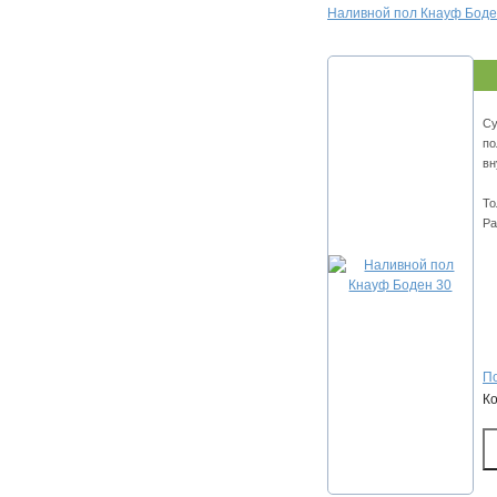
Наливной пол Кнауф Боде
Су
по
вн
То
Ра
По
К