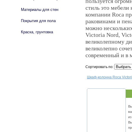
пользуется огромн
стиль это мебели
Материалы для стен
компании Roca пр
раковинами и пен
Покрытия для пола
можно нескольких
Краска, грунтовка
Victoria Nord, Vic
великолепному ди
великолепно соче
современный и в м
Сортировать по:
Шкаф-колонна Roca Victori
Вы
ва
из
Вы
пр