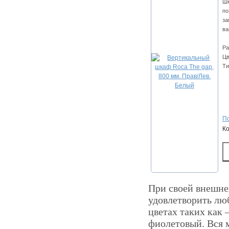
Шк
по
за
ва
Ра
Цв
Ти
По
К
При своей внешней
удовлетворить лю
цветах таких как 
фиолетовый. Вся 