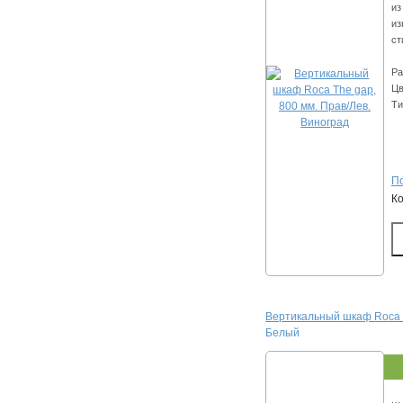
из
из
ст
Ра
Цв
Ти
По
К
Вертикальный шкаф Roca T
Белый