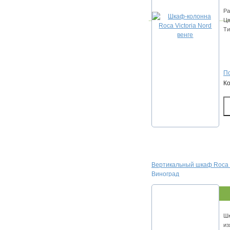
Ра
Цв
Ти
По
К
Вертикальный шкаф Roca T
Виноград
Шк
из