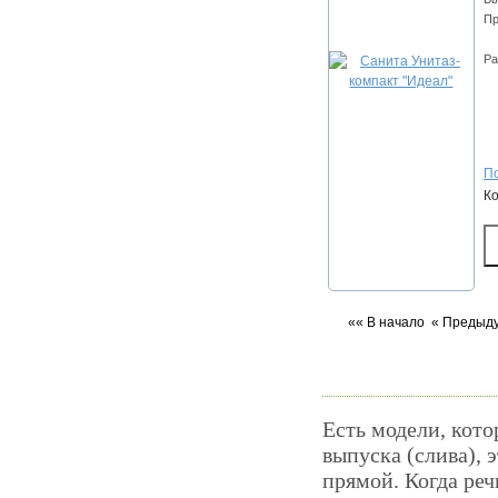
Пр
Ра
По
К
«« В начало
« Предыд
Есть модели, кото
выпуска (слива), 
прямой. Когда реч