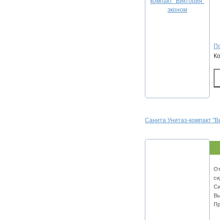
По
К
Санита Унитаз-компакт "В
От
си
Си
Вы
Пр