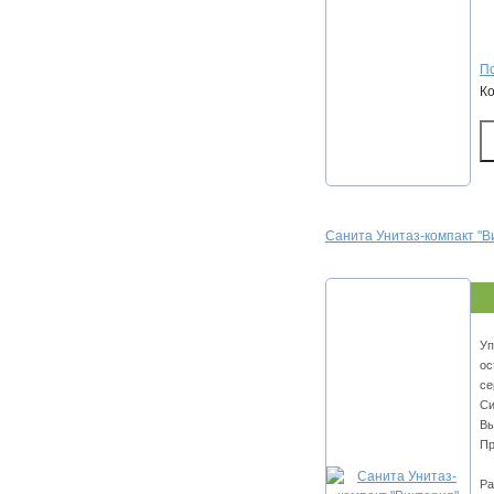
По
К
Санита Унитаз-компакт "В
Уп
ос
се
Си
Вы
Пр
Ра