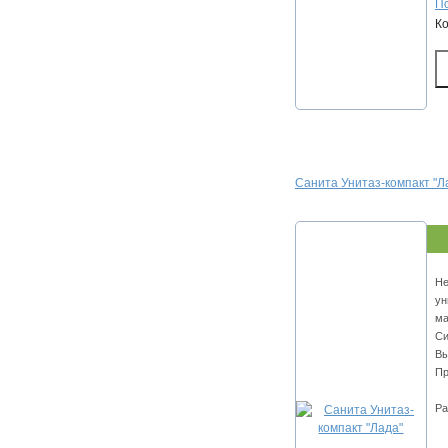
По
К
Санита Унитаз-компакт "Л
Не
ун
ма
Си
Вы
Пр
Ра