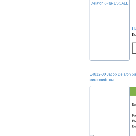
По
К
E4812-00 Jacob Delafon б
микролифтом
Би
Ра
Вы
Ве