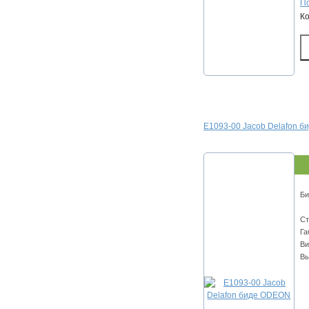
По
К
E1093-00 Jacob Delafon 
Би
Ст
Га
Ви
Вы