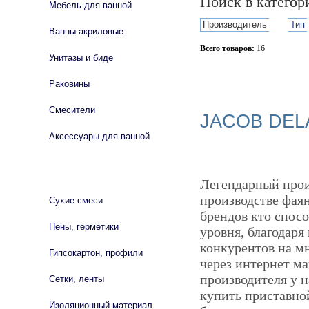
Поиск в катего
Мебель для ванной
Производитель
Тип
Ванны акриловые
Всего товаров:
16
Унитазы и биде
Сбросить фильтр
Раковины
Смесители
JACOB DEL
Аксессуары для ванной
СТРОЙМАТЕРИАЛЫ
Легендарный произ
производстве фая
Сухие смеси
брендов кто спос
Пены, герметики
уровня, благодаря
конкурентов на мн
Гипсокартон, профили
через интернет ма
производителя у н
Сетки, ленты
купить приставно
Изоляционный материал