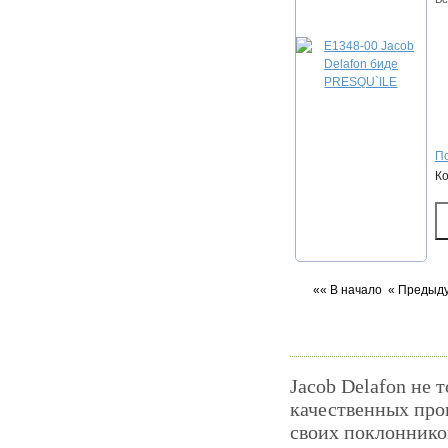
По
К
«« В начало
« Предыд
Jacob Delafon не 
качественных прои
своих поклоннико