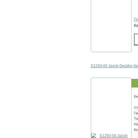
По
К
E1293-00 Jacob Delafon 
Би
Ст
Га
Ти
На
Ко