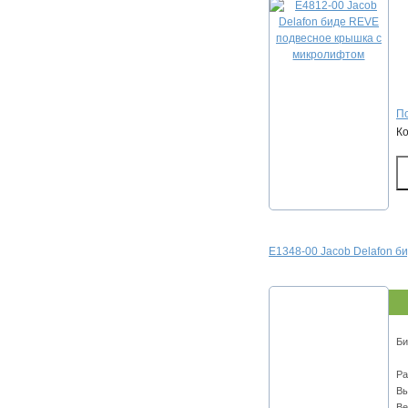
По
К
E1348-00 Jacob Delafon 
Би
Ра
Вы
Ве