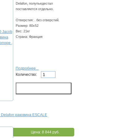
Delafon, полупьедестал
поставляется отдельно.
Отверстия: . без отверстий.
Размер: 80х52
Вес: 21кг
Страна: Франция
Подробнее...
Количество:
b Delafon раковина ESCALE
Цена:
8 844 руб.