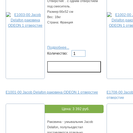
Отверстия: . с одним отверстием
под смеситель.
Размер:66х52 см
Вес: 18кг
Страна: Франция
Подробнее...
Количество:
E1001-00 Jacob Delafon раковина ODEON 1 отверстие
E1708-00 Jacob
отверстие
Цена:
3 392 руб.
Раковина - умывальник Jacob
Delafon, полупьедестал
поставляется отдельно.