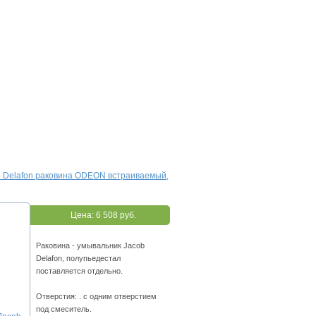
b Delafon раковина ODEON встраиваемый,
Цена:
6 508 руб.
Раковина - умывальник Jacob
Delafon, полупьедестал
поставляется отдельно.
Отверстия: . с одним отверстием
под смеситель.