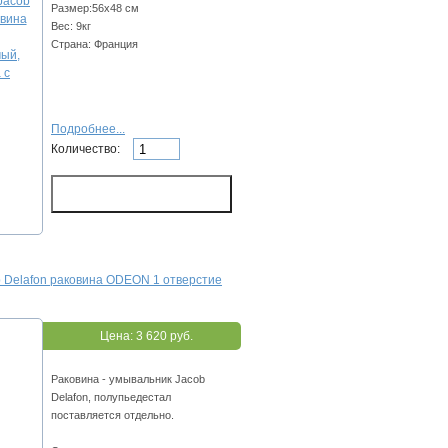
Размер:56х48 см
Вес: 9кг
Страна: Франция
Подробнее...
Количество:
 Delafon раковина ODEON 1 отверстие
Цена:
3 620 руб.
Раковина - умывальник Jacob
Delafon, полупьедестал
поставляется отдельно.