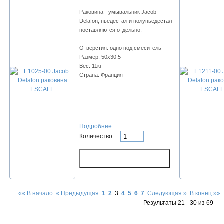
Раковина - умывальник Jacob
Delafon, пьедестал и полупьедестал
поставляются отдельно.
Отверстия: одно под смеситель
Размер: 50х30,5
Вес: 11кг
Страна: Франция
Подробнее...
Количество:
«« В начало
« Предыдущая
1
2
3
4
5
6
7
Следующая »
В конец »»
Результаты 21 - 30 из 69