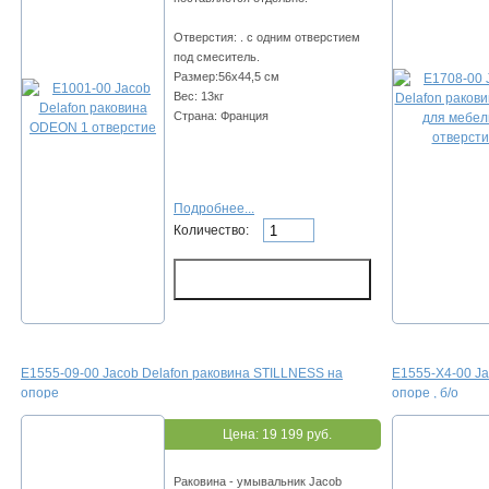
Отверстия: . с одним отверстием
под смеситель.
Размер:56х44,5 см
Вес: 13кг
Страна: Франция
Подробнее...
Количество:
E1555-09-00 Jacob Delafon раковина STILLNESS на
E1555-X4-00 Ja
опоре
опоре , б/о
Цена:
19 199 руб.
Раковина - умывальник Jacob