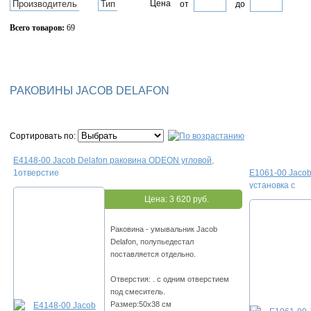
Производитель
Тип
Цена
от
до
Всего товаров:
69
Сбросить фильтр
РАКОВИНЫ JACOB DELAFON
Сортировать по:
E4148-00 Jacob Delafon раковина ODEON угловой,
1отверстие
E1061-00 Jaco
установка с
Цена:
3 620 руб.
Раковина - умывальник Jacob
Delafon, полупьедестал
поставляется отдельно.
Отверстия: . с одним отверстием
под смеситель.
Размер:50х38 см