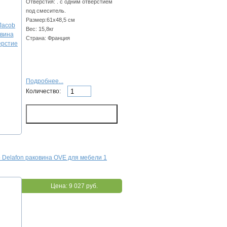
Отверстия: . с одним отверстием
под смеситель.
Размер:61х48,5 см
Вес: 15,8кг
Страна: Франция
Подробнее...
Количество:
 Delafon раковина OVE для мебели 1
Цена:
9 027 руб.