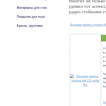
Многих не только
удивил тот аспек
Материалы для стен
ударо-стойкими с
Покрытия для пола
Душевая кабина Ammari AM
Краска, грунтовка
Уг
в 
и 
в 
ра
Ги
Цв
По
Ра
По