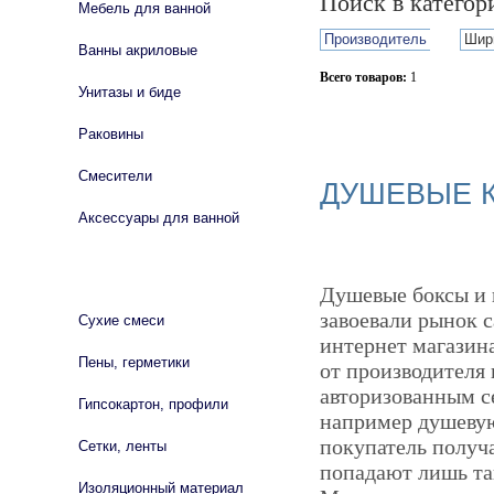
Поиск в катего
Мебель для ванной
Производитель
Шир
Ванны акриловые
Всего товаров:
1
Унитазы и биде
Сбросить фильтр
Раковины
Смесители
ДУШЕВЫЕ К
Аксессуары для ванной
СТРОЙМАТЕРИАЛЫ
Душевые боксы и 
завоевали рынок с
Сухие смеси
интернет магазин
Пены, герметики
от производителя 
авторизованным се
Гипсокартон, профили
например душеву
покупатель получ
Сетки, ленты
попадают лишь та
Изоляционный материал