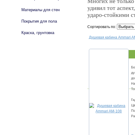
Многих не только
удивил тот аспек
Материалы для стен
ударо-стойкими с
Покрытия для пола
Сортировать по:
Краска, грунтовка
Душевая кабина Ammari A
Бо
ду
до
На
То
Ги
Цв
По
Ра