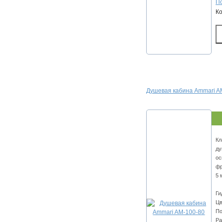
По
К
Душевая кабина Ammari A
Кл
ду
ос
фр
5 
Ги
Цв
По
Ра