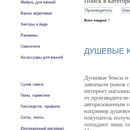
Поиск в катего
Мебель для ванной
Производитель
Шир
Ванны акриловые
Всего товаров:
3
Унитазы и биде
Сбросить фильтр
Раковины
Смесители
ДУШЕВЫЕ К
Аксессуары для ванной
СТРОЙМАТЕРИАЛЫ
Душевые боксы и 
завоевали рынок с
Сухие смеси
интернет магазин
Пены, герметики
от производителя 
авторизованным се
Гипсокартон, профили
например душеву
покупатель получ
Сетки, ленты
попадают лишь та
Изоляционный материал