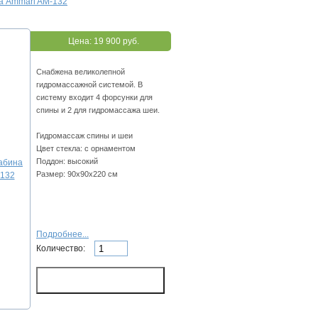
а Ammari AM-132
Цена:
19 900 руб.
Снабжена великолепной
гидромассажной системой. В
систему входит 4 форсунки для
спины и 2 для гидромассажа шеи.
Гидромассаж спины и шеи
Цвет стекла: с орнаментом
Поддон: высокий
Размер: 90x90х220 см
Подробнее...
Количество: