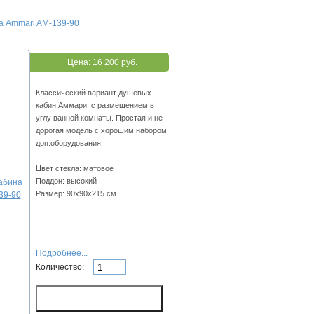
а Ammari AM-139-90
Цена:
16 200 руб.
Классический вариант душевых
кабин Аммари, с размещением в
углу ванной комнаты. Простая и не
дорогая модель с хорошим набором
доп.оборудования.
Цвет стекла: матовое
Поддон: высокий
Размер: 90x90х215 см
Подробнее...
Количество: