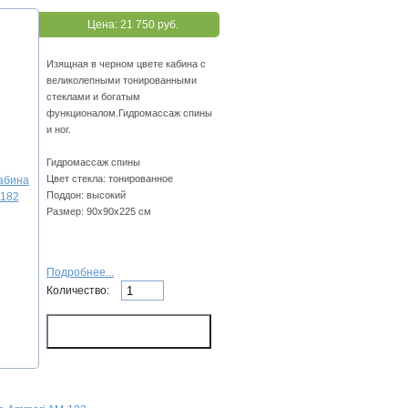
Цена:
21 750 руб.
Изящная в черном цвете кабина с
великолепными тонированными
стеклами и богатым
функционалом.Гидромассаж спины
и ног.
Гидромассаж спины
Цвет стекла: тонированное
Поддон: высокий
Размер: 90x90х225 см
Подробнее...
Количество: