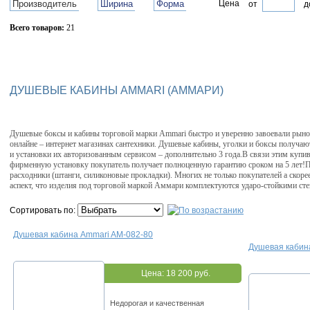
Производитель
Ширина
Форма
Цена
от
д
Всего товаров:
21
Сбросить фильтр
ДУШЕВЫЕ КАБИНЫ AMMARI (АММАРИ)
Душевые боксы и кабины торговой марки Ammari быстро и уверенно завоевали рынок
онлайне – интернет магазинах сантехники. Душевые кабины, уголки и боксы получают
и установки их авторизованным сервисом – дополнительно 3 года.В связи этим куп
фирменную установку покупатель получает полноценную гарантию сроком на 5 лет!
расходники (штанги, силиконовые прокладки). Многих не только покупателей а скор
аспект, что изделия под торговой маркой Аммари комплектуются ударо-стойкими сте
Сортировать по:
Душевая кабина Ammari AM-082-80
Душевая кабин
Цена:
18 200 руб.
Недорогая и качественная