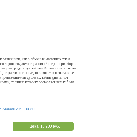
о
 сантехники, как в обычных магазинах так и
 от производителя гарантию 2 года, а при сборке
ив например душевую кабину Ammari и использую
Под гарантию не попадают лишь так называемые
ее производителей душевых кабин удивил тот
клами, толщина которых составляет целых 5 мм.
а Ammari AM-083-80
Цена:
18 200 руб.