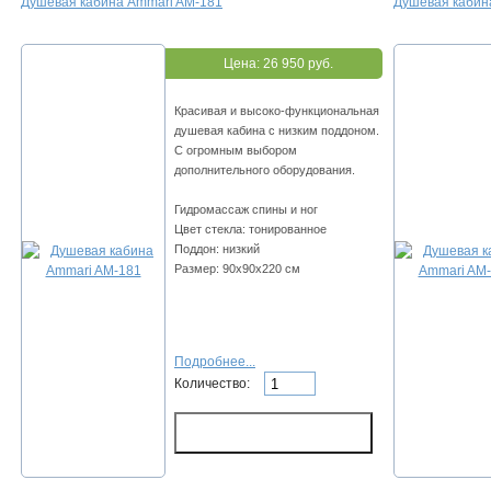
Душевая кабина Ammari AM-181
Душевая кабин
Цена:
26 950 руб.
Красивая и высоко-функциональная
душевая кабина с низким поддоном.
С огромным выбором
дополнительного оборудования.
Гидромассаж спины и ног
Цвет стекла: тонированное
Поддон: низкий
Размер: 90x90х220 см
Подробнее...
Количество: