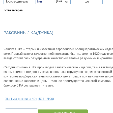
Производитель
Тип
Цена
от
до
Всего товаров:
1
Сбросить фильтр
РАКОВИНЫ JIKA(ДЖИКА)
Чешская Jika – старый и известный европейский бренд керамических изде
веке. Первый выпуск качественной продукции был налажен в 1920 году в ег
всегда отличалась безупречным качеством и вполне разумными широкими 
Сегодня компания Jika производит сантехнические изделия, такие как биде
ванных комнат, поддоны и сами ванны. Jika структурно входит в известны
критериев подбора сантехники остается цена товара при неизменно высок
соотношение качества и цены – главное преимущество чешской компании.
брендом JIKA составляет пять лет.
Jika Lyra раковина 40 (1527.1/106)