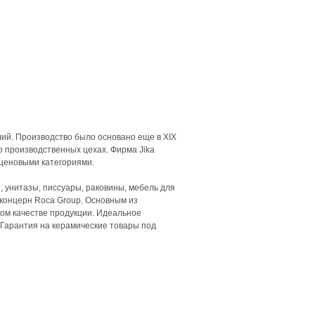
лий. Производство было основано еще в XIX
о производственных цехах. Фирма Jika
ценовыми категориями.
, унитазы, писсуары, раковины, мебель для
й концерн Roca Group. Основным из
ом качестве продукции. Идеальное
 Гарантия на керамические товары под