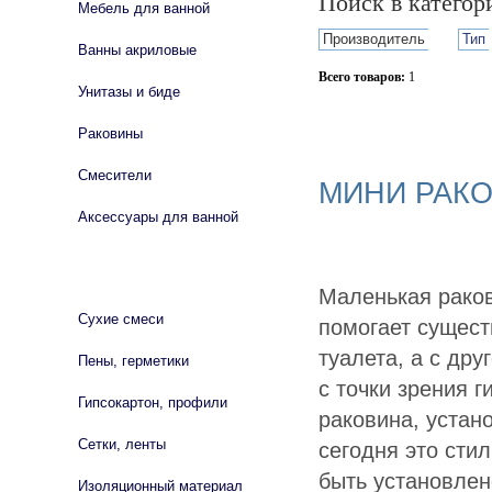
Поиск в катего
Мебель для ванной
Производитель
Тип
Ванны акриловые
Всего товаров:
1
Унитазы и биде
Сбросить фильтр
Раковины
Смесители
МИНИ РАК
Аксессуары для ванной
СТРОЙМАТЕРИАЛЫ
Маленькая раков
Сухие смеси
помогает сущест
туалета, а с дру
Пены, герметики
с точки зрения 
Гипсокартон, профили
раковина, устан
Сетки, ленты
сегодня это сти
быть установлен
Изоляционный материал