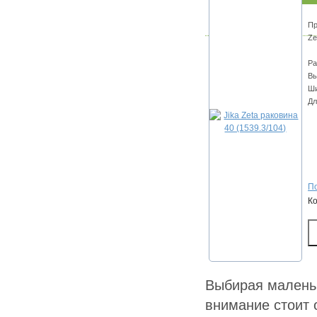
Пр
Ze
Ра
Вы
Ши
Дл
По
К
Выбирая маленьк
внимание стоит 