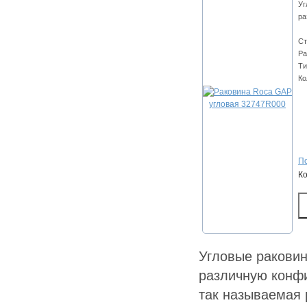
Уг
ра
Ст
Ра
Ти
Ко
По
К
Угловые раковин
различную конфи
так называемая 