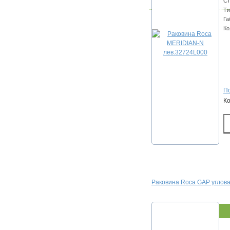
Ст
Ти
Га
Ко
По
К
Раковина Roca GAP углов