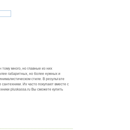
 тому много, но главные из них
олее габаритных, но более нужных и
инималистическом стиле. В результате
 сантехники. Их часто покупают вместе с
хники pluskassa.ru Вы сможете купить