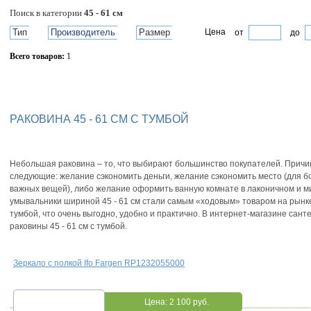
Поиск в категории
45 - 61 см
Тип
Производитель
Размер
Цена
от
до
Всего товаров:
1
Сбросить фильтр
РАКОВИНА 45 - 61 СМ С ТУМБОЙ
Небольшая раковина – то, что выбирают большинство покупателей. Причин
следующие: желание сэкономить деньги, желание сэкономить место (для б
важных вещей), либо желание оформить ванную комнате в лаконичном и м
умывальники шириной 45 - 61 см стали самым «ходовым» товаром на рынке
тумбой, что очень выгодно, удобно и практично. В интернет-магазине санте
раковины 45 - 61 см с тумбой.
Зеркало с полкой Ifo Fargen RP1232055000
Цена:
2 100 руб.