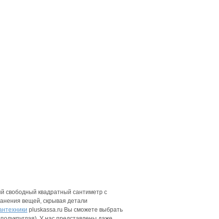
дый свободный квадратный сантиметр с
ранения вещей, скрывая детали
антехники
pluskassa.ru Вы сможете выбрать
, полукруглая). У нас представлены даже