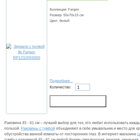
Коллекция: Fargen
Размер: 55х70х15 см
Цвет: белый
Подробнее...
Количество:
Раковина 45 - 61 см – лучший выбор для тех, кто любит использовать каж
пользой.
Раковины с тумбой
объединяют в себе умывальник и место для х
обустройства ванной комнаты от посторонних глаз. В интернет-магазине
с
тумбу с раковиной 45 - 61 см любой формы (квадратная, круглая, овальная