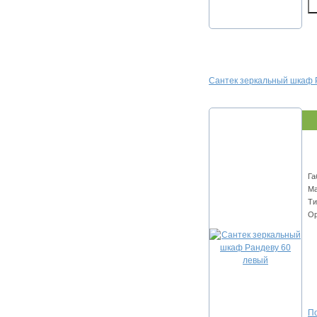
Сантек зеркальный шкаф 
Га
Ма
Ти
Ор
По