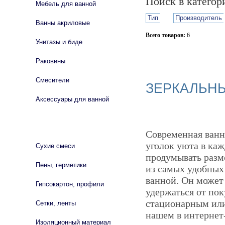
Поиск в катего
Мебель для ванной
Тип
Производитель
Ванны акриловые
Всего товаров:
6
Унитазы и биде
Сбросить фильтр
Раковины
Смесители
ЗЕРКАЛЬН
Аксессуары для ванной
СТРОЙМАТЕРИАЛЫ
Современная ванн
уголок уюта в каж
Сухие смеси
продумывать разм
Пены, герметики
из самых удобных
ванной. Он может
Гипсокартон, профили
удержаться от пок
стационарным или
Сетки, ленты
нашем в интернет-
Изоляционный материал