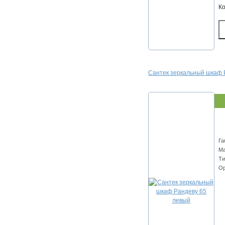
К
Сантек зеркальный шкаф 
Га
Ма
Ти
Ор