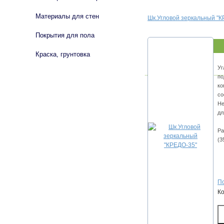
Материалы для стен
Шк.Угловой зеркальный "К
Покрытия для пола
Краска, грунтовка
Уг
по
ко
со
Не
дл
Ра
(3
По
К