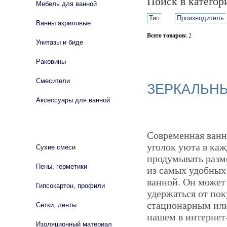
Поиск в катего
Мебель для ванной
Тип
Производитель
Ванны акриловые
Всего товаров:
2
Унитазы и биде
Сбросить фильтр
Раковины
Смесители
ЗЕРКАЛЬН
Аксессуары для ванной
СТРОЙМАТЕРИАЛЫ
Современная ванн
уголок уюта в каж
Сухие смеси
продумывать разм
Пены, герметики
из самых удобных
ванной. Он может
Гипсокартон, профили
удержаться от пок
стационарным или
Сетки, ленты
нашем в интернет-
Изоляционный материал