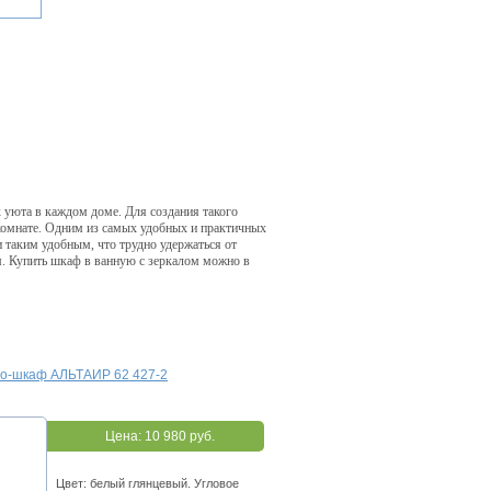
 уюта в каждом доме. Для создания такого
комнате. Одним из самых удобных и практичных
 таким удобным, что трудно удержаться от
м. Купить шкаф в ванную с зеркалом можно в
ло-шкаф АЛЬТАИР 62 427-2
Цена:
10 980 руб.
Цвет: белый глянцевый. Угловое