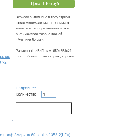
Цена:
4 105 руб.
Зеркало выполнено в популярном
стиле минимализма, не занимает
много места и при желании может
быть укомплектовано полкой
«Альпина 65 см».
Размеры (Ш×В×Г), мм: 650х858х21.
Цвета: белый, темно-корич., черный
Подробнее...
Количество:
о-шкаф Америна 60 лев/пр 1353-2(LEV)