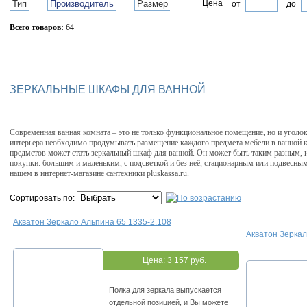
Тип
Производитель
Размер
Цена
от
до
Всего товаров:
64
Сбросить фильтр
ЗЕРКАЛЬНЫЕ ШКАФЫ ДЛЯ ВАННОЙ
Современная ванная комната – это не только функциональное помещение, но и уголок
интерьера необходимо продумывать размещение каждого предмета мебели в ванной 
предметов может стать зеркальный шкаф для ванной. Он может быть таким разным, и
покупки: большим и маленьким, с подсветкой и без неё, стационарным или подвесны
нашем в интернет-магазине сантехники pluskassa.ru.
Сортировать по:
Акватон Зеркало Альпина 65 1335-2.108
Акватон Зерка
Цена:
3 157 руб.
Полка для зеркала выпускается
отдельной позицией, и Вы можете