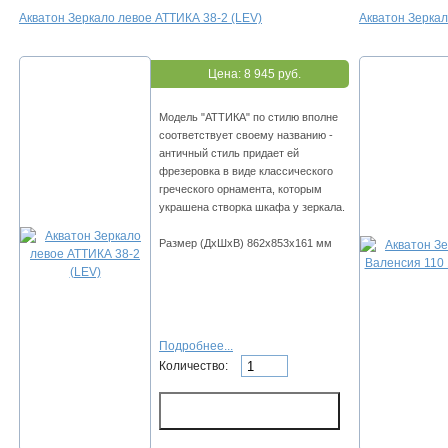
Акватон Зеркало левое АТТИКА 38-2 (LEV)
Акватон Зеркал
Цена:
8 945 руб.
Модель "АТТИКА" по стилю вполне
соответствует своему названию -
античный стиль придает ей
фрезеровка в виде классического
греческого орнамента, которым
украшена створка шкафа у зеркала.
Размер (ДхШхВ) 862х853х161 мм
Подробнее...
Количество: