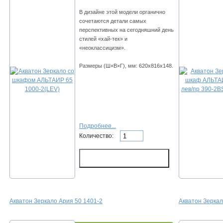
В дизайне этой модели органично
сочетаются детали самых
перспективных на сегодняшний день
стилей «хай-тек» и
«неоклассицизм».
Размеры (Ш×В×Г), мм: 620х816х148.
Подробнее...
Количество:
Акватон Зеркало Ария 50 1401-2
Акватон Зеркал