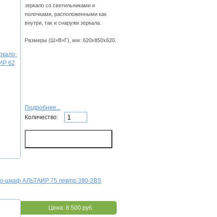
зеркало со светильниками и
полочками, расположенными как
внутри, так и снаружи зеркала.
Размеры (Ш×В×Г), мм: 620х850х620.
Подробнее...
Количество:
ло-шкаф АЛЬТАИР 75 лев/пр 390-2BS
Цена:
8 500 руб.