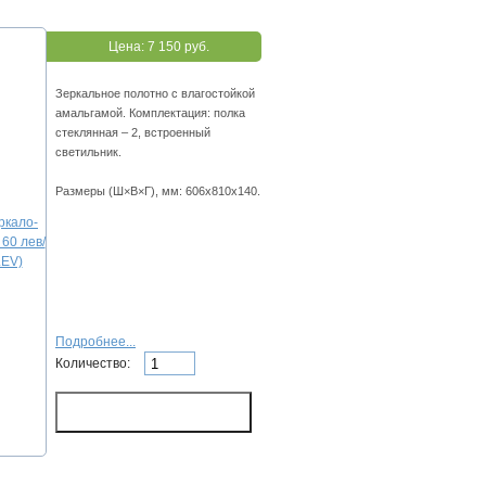
Цена:
7 150 руб.
Зеркальное полотно с влагостойкой
амальгамой. Комплектация: полка
стеклянная – 2, встроенный
светильник.
Размеры (Ш×В×Г), мм: 606х810х140.
Подробнее...
Количество: