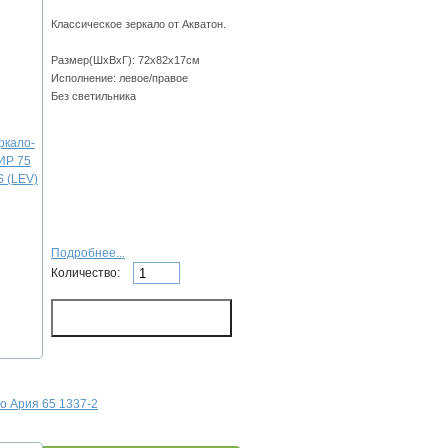
Классическое зеркало от Акватон.
Размер(ШхВхГ): 72х82х17см
Исполнение: левое/правое
Без светильника
Подробнее...
Количество:
о Ария 65 1337-2