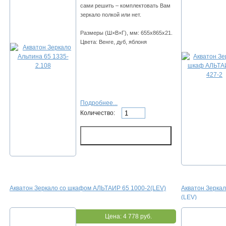
сами решить – комплектовать Вам
зеркало полкой или нет.
Размеры (Ш×В×Г), мм: 655х865х21.
Цвета: Венге, дуб, яблоня
Подробнее...
Количество:
Акватон Зеркало со шкафом АЛЬТАИР 65 1000-2(LEV)
Акватон Зерка
(LEV)
Цена:
4 778 руб.