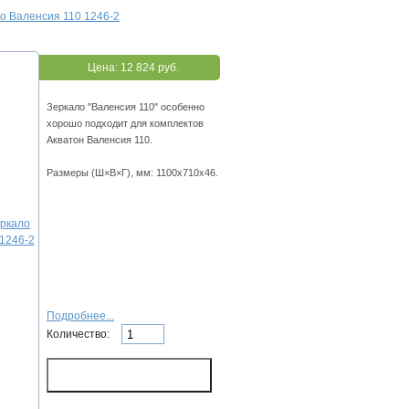
о Валенсия 110 1246-2
Цена:
12 824 руб.
Зеркало "Валенсия 110" особенно
хорошо подходит для комплектов
Акватон Валенсия 110.
Размеры (Ш×В×Г), мм: 1100x710x46.
Подробнее...
Количество: