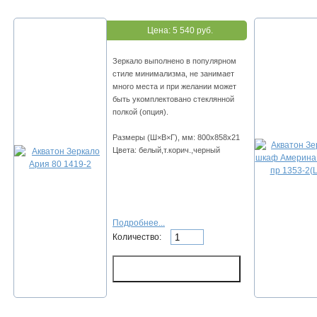
Цена:
5 540 руб.
Зеркало выполнено в популярном
стиле минимализма, не занимает
много места и при желании может
быть укомплектовано стеклянной
полкой (опция).
Размеры (Ш×В×Г), мм: 800х858х21
Цвета: белый,т.корич.,черный
Подробнее...
Количество: