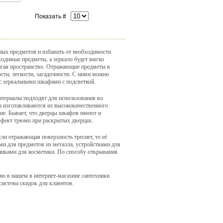
Показать #
ных предметов и избавить от необходимости
ходимые предметы, а зеркало будет мягко
вигая пространство. Отражающие предметы в
сти, легкости, загадочности. С ними можно
с зеркальными шкафами с подсветкой.
атериалы подходят для использования во
 изготавливаются из высококачественного
ие. Бывает, что дверцы шкафов имеют и
фект трюмо при раскрытых дверцах.
ли отражающая поверхность треснет, то её
и для предметов из металла, устройствами для
никами для косметики. По способу открывания
о в нашем в интернет-магазине сантехники
система скидок для клиентов.
u