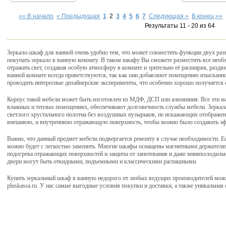
«« В начало
« Предыдущая
1
2
3
4
5
6
7
Следующая »
В конец »»
Результаты 11 - 20 из 64
Зеркало-шкаф для ванной очень удобно тем, что может совместить функции двух раз
покупать зеркало в ванную комнату. В таком шкафу Вы сможете разместить все необ
отражать свет, создавая особую атмосферу в комнате и зрительно её расширяя, разд
ванной комнате всегда приветствуются, так как они добавляют помещению изысканно
проводить интересные дизайнерские эксперименты, что особенно хорошо получается 
Корпус такой мебели может быть изготовлен из МДФ, ДСП или алюминия. Все эти м
влажных и теплых помещениях, обеспечивают долговечность службы мебели. Зеркала
светлого хрустального полотна без воздушных пузырьков, не искажающих отображен
внешнюю, и внутреннюю отражающую поверхность, чтобы можно было создавать эф
Важно, что данный предмет мебели подвергается ремонту в случае необходимости. Ес
можно будет с легкостью заменить. Многие шкафы оснащены магнитными держателям
подогрева отражающих поверхностей и защиты от запотевания и даже минихолодиль
двери могут быть откидными, подъемными и классическими распашными.
Купить зеркальный шкаф в ванную недорого от любых ведущих производителей можн
pluskassa.ru. У нас самые выгодные условия покупки и доставки, а также уникальная 
Складочная д.1 кор.5
тел.:
(495) 514-87-20
e-mail:
info@pluskassa.r