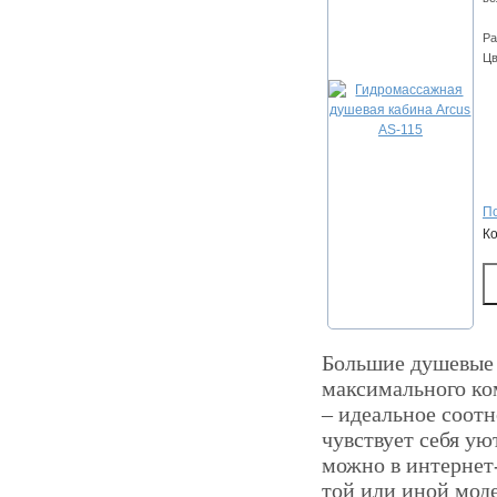
Ра
Цв
По
К
Большие душевые 
максимального ко
– идеальное соот
чувствует себя ую
можно в интернет-
той или иной мод