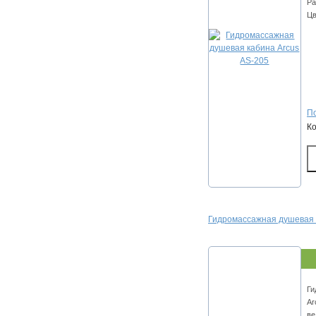
Ра
Цв
По
К
Гидромассажная душевая 
Ги
Ar
ве