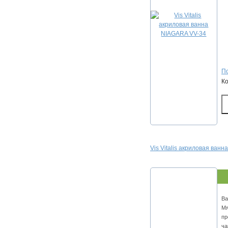
По
К
Vis Vitalis акриловая ван
Ва
Мя
пр
ча