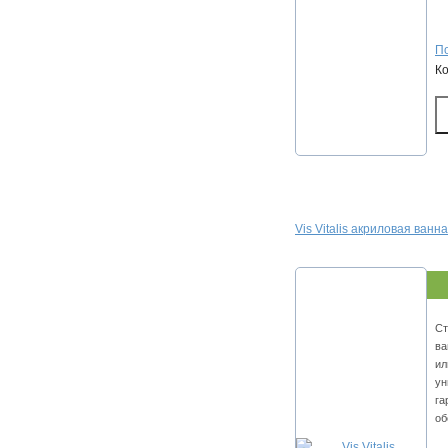
По
К
Vis Vitalis акриловая ванн
Ст
ва
ил
ун
га
об