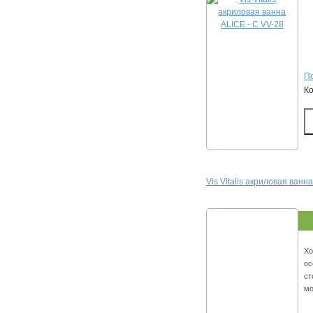
По
К
Vis Vitalis акриловая ван
Хо
ос
ст
мо