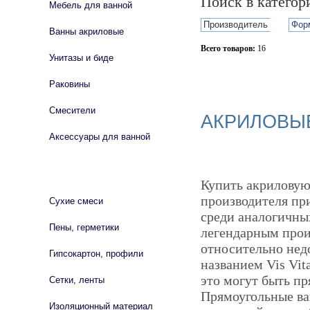
Поиск в катего
Мебель для ванной
Производитель
Фор
Ванны акриловые
Всего товаров:
16
Унитазы и биде
Сбросить фильтр
Раковины
Смесители
АКРИЛОВЫЕ
Аксессуары для ванной
СТРОЙМАТЕРИАЛЫ
Купить акриловую 
производителя при
Сухие смеси
среди аналогичны
Пены, герметики
легендарным прои
относительно нед
Гипсокартон, профили
названием Vis Vit
это могут быть п
Сетки, ленты
Прямоугольные ван
Изоляционный материал