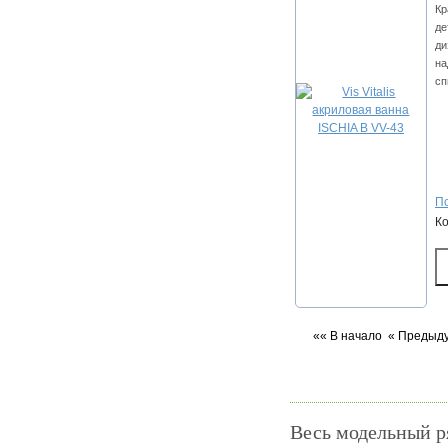
Кр
де
ди
на
сп
По
К
«« В начало
« Предыд
Весь модельный 