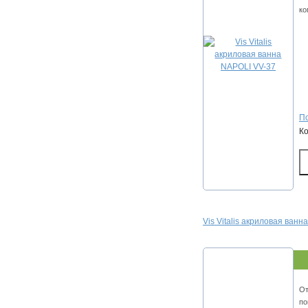
ко
По
К
Vis Vitalis акриловая ванн
От
по