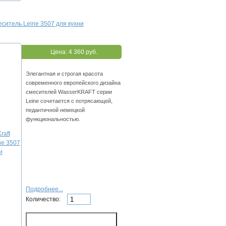
еситель Leine 3507 для кухни
Цена:
4 360 руб.
Элегантная и строгая красота
современного европейского дизайна
смесителей WasserKRAFT серии
Leine сочетается с потрясающей,
педантичной немецкой
функциональностью.
Подробнее...
Количество: