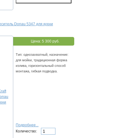
меситель Donau 5347 для кухни
Цена:
5 300 руб.
Тип: однозахватный, назначение:
для мойки, традиционная форма
излива, горизонтальный способ
монтажа, гибкая подводка.
Подробнее...
Количество: