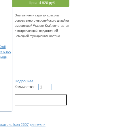
Цена:
4 920 руб.
Элегантная и строгая красота
современного европейского дизайна
смесителей Wasser Kraft сочетается
с потрясающей, педантичной
немецкой функциональностью.
Подробнее...
Количество:
еситель Isen 2607 для кухни