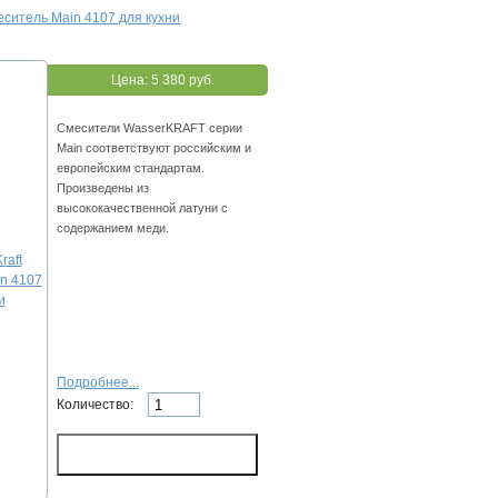
меситель Main 4107 для кухни
Цена:
5 380 руб.
Смесители WasserKRAFT серии
Main соответствуют российским и
европейским стандартам.
Произведены из
высококачественной латуни с
содержанием меди.
Подробнее...
Количество: