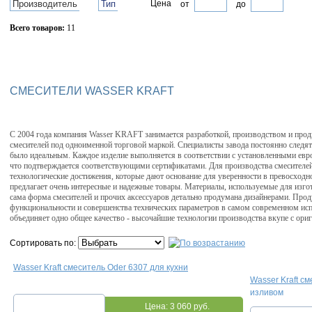
Производитель
Тип
Цена
от
до
Всего товаров:
11
Сбросить фильтр
СМЕСИТЕЛИ WASSER KRAFT
С 2004 года компания Wasser KRAFT занимается разработкой, производством и прод
смесителей под одноименной торговой маркой. Специалисты завода постоянно следят
было идеальным. Каждое изделие выполняется в соответствии с установленными евр
что подтверждается соответствующими сертификатами. Для производства смесителе
технологические достижения, которые дают основание для уверенности в превосхо
предлагает очень интересные и надежные товары. Материалы, используемые для изго
сама форма смесителей и прочих аксессуаров детально продумана дизайнерами. Про
функциональности и совершенства технических параметров в самом современном исп
объединяет одно общее качество - высочайшие технологии производства вкупе с ор
Сортировать по:
Wasser Kraft смеситель Oder 6307 для кухни
Wasser Kraft см
изливом
Цена:
3 060 руб.