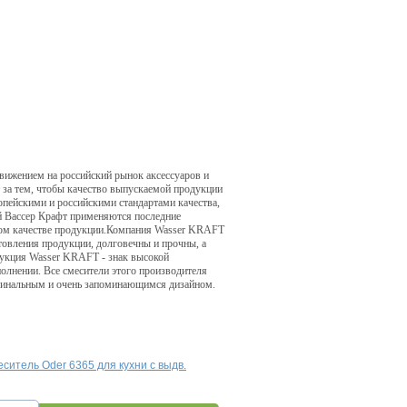
вижением на российский рынок аксессуаров и
 за тем, чтобы качество выпускаемой продукции
опейскими и российскими стандартами качества,
й Вассер Крафт применяются последние
дном качестве продукции.Компания Wasser KRAFT
товления продукции, долговечны и прочны, а
дукция Wasser KRAFT - знак высокой
олнении. Все смесители этого производителя
игинальным и очень запоминающимся дизайном.
еситель Oder 6365 для кухни с выдв.