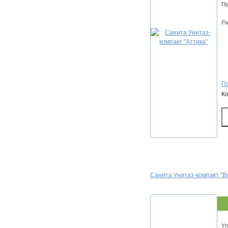
Пр
Ра
По
К
Санита Унитаз-компакт "В
Уп