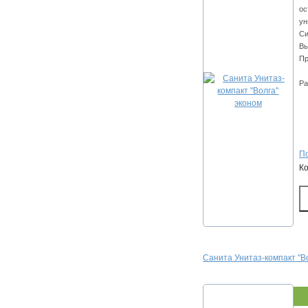
ос
ун
Си
Вы
Пр
Ра
По
К
Санита Унитаз-компакт "В