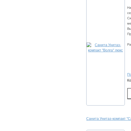
На
се
Си
ме
Вы
Пр
Ра
По
К
Санита Унитаз-компакт "С