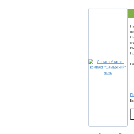
На
се
Си
ме
Вы
Пр
Ра
По
К