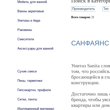
Поиск в катего
Мебель для ванной
Производитель
Тип
Ванны акриловые
Всего товаров:
21
Унитазы и биде
Сбросить фильтр
Раковины
Смесители
САНФАЯНС 
Аксессуары для ванной
СТРОЙМАТЕРИАЛЫ
Унитаз Sanita сл
том, что российск
Сухие смеси
бросающейся в гл
Пены, герметики
конструкции.
Гипсокартон, профили
Достаточно лишь 
бренда, чтобы уяс
Сетки, ленты
квартиры или дома
Изоляционный материал