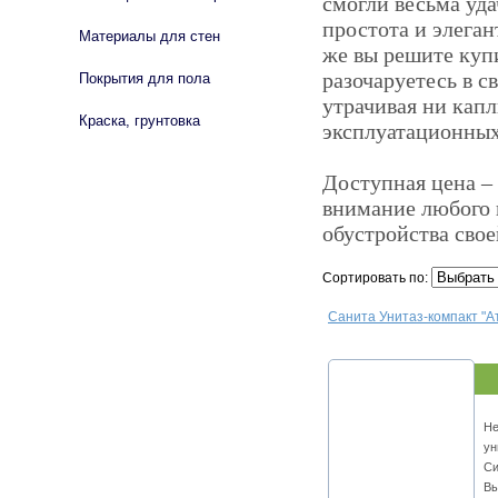
смогли весьма уда
простота и элеган
Материалы для стен
же вы решите купи
разочаруетесь в с
Покрытия для пола
утрачивая ни капл
Краска, грунтовка
эксплуатационных
Доступная цена –
внимание любого 
обустройства свое
Сортировать по:
Санита Унитаз-компакт "А
Не
ун
Си
Вы