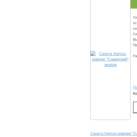
Уп
ос
се
Си
Вы
Пр
Ра
По
К
Санита Унитаз-компакт "С